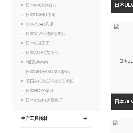
日本MICRO微方
日本USHIO牛尾
CHN Spec彩谱
日本S-VANS安德鲁斯
日本OSI王子
日本AITEC艾泰克
韩国SIWON
日本SIGMAKOKI西格玛
美国AXOMETRICS艾克松
日本HOYA豪雅
日本otsuka大塚电子
生产工具耗材