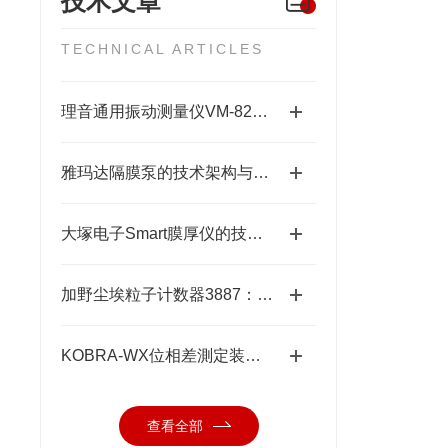
技术文章
TECHNICAL ARTICLES
理音通用振动测量仪VM-82A的功能特性与设备维护应用
雅玛达隔膜泵的技术架构与工业流体输送应用领域
大塚电子Smart膜厚仪的技术特点与应用优势
加野尘埃粒子计数器3887：洁净环境中的“微观哨兵”与洁净度“审计官”
KOBRA-WX位相差測定装置技术原理：让“相位”变成“光强”
查看全部