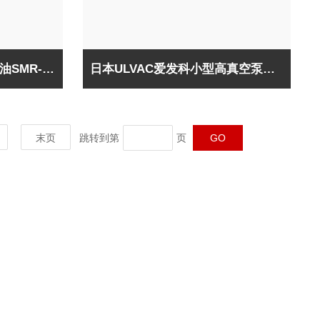
日本ULVAC爱发科真空泵油SMR-100
日本ULVAC爱发科小型高真空泵系统VMR-050
末页
跳转到第
页