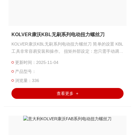
KOLVER康沃KBL无刷系列电动扭力螺丝刀
KOLVER康沃KBL无刷系列电动扭力螺丝刀 简单的设置 KBL
工具非常容易安装和操作。 扭矩外部设定：您只需手动调整
前 离合器 根据所需的扭矩设定。 每个螺丝刀与 控制单元组
更新时间：2025-11-04
合使用。其电子控制电路在达到预设扭矩后，会响应离合器
产品型号：
的动作切断对螺丝刀电机的电源。
浏览量：336
查看更多 +