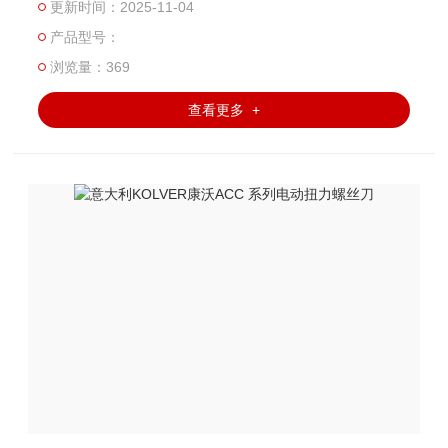
更新时间：2025-11-04
4个！）。 直观的触摸屏界面提供即时扭矩数据和实时扭矩
产品型号：
图可视化，而实时PC连接通过我们的K-TorqueAnalyzer伴侣
软件增强测试能力，进行深入的关节分析、工具校准和扭矩
浏览量：369
研究。
查看更多 +