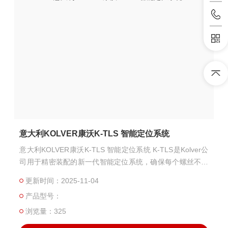
意大利KOLVER康沃K-TLS 智能定位系统
意大利KOLVER康沃K-TLS 智能定位系统 K-TLS是Kolver公
司用于精密装配的新一代智能定位系统，确保每个螺丝不仅
能够正确施加扭矩，还能处于正确的位置。其关键创新之处
更新时间：2025-11-04
在于能够通过K-DUCER进行管理，消除了对额外臂位控制单
产品型号：
元的需求。借助K-DUCER的所有高级功能，包括与MES和P
LC系统的连接和互操作性，K-TLS简化了整个过程。
浏览量：325