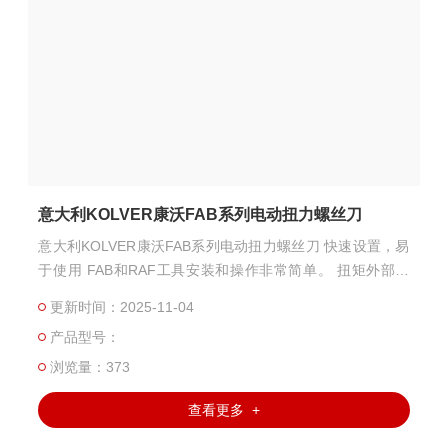
意大利KOLVER康沃FAB系列电动扭力螺丝刀
意大利KOLVER康沃FAB系列电动扭力螺丝刀 快速设置，易
于使用 FAB和RAF工具安装和操作非常简单。 扭矩外部设
定：您只需 根据所需的扭矩设置 ，转动离合器调整螺母。
更新时间：2025-11-04
每个螺丝刀与 控制单元配合使用。其电子控制电路会在预设
产品型号：
扭矩达到时，响应离合器的动作切断螺丝刀电机的电源。
浏览量：373
查看更多 +