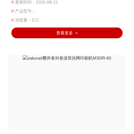
更新时间：2025-08-21
围广泛，可用于：书刊封面、广告宣传画、商标/包装印刷的
产品型号：
局部/整体UV上光等特殊效果处理、不干胶标签、标牌、转
印纸（陶瓷贴花）、柔性线路板、薄膜、羊皮纸等各种印
浏览量：572
刷。
查看更多 +