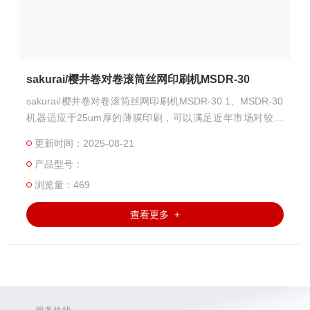
sakurai/樱井卷对卷滚筒丝网印刷机MSDR-30
sakurai/樱井卷对卷滚筒丝网印刷机MSDR-30 1、MSDR-30
机器适应于25um厚的薄膜印刷，可以满足近年市场对较薄
材料的印刷需求。 2、CCD摄像检测和位置校正功能满足高
更新时间：2025-08-21
精度印刷的要求。 3、由于采用滚筒丝网印刷，可以实现高
产品型号：
生产率。 4、可以提供触摸面板进行各种数值设置。 5、自
动运行网框初始位置设置，可以减少准备时间。 6、配有开
浏览量：469
发设计紧凑型的干燥机，实现灵活的生产线配置。
查看更多 +