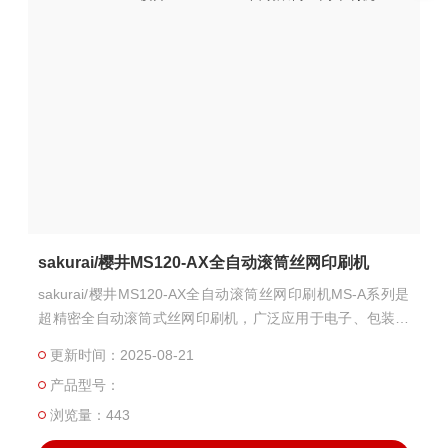
sakurai/樱井MS120-AX全自动滚筒丝网印刷机
sakurai/樱井MS120-AX全自动滚筒丝网印刷机MS-A系列是
超精密全自动滚筒式丝网印刷机，广泛应用于电子、包装、
工业印刷等领域。该系列以高精度、全自动化和高速印刷著
更新时间：2025-08-21
称，支持多种承印材料（如纸张、塑料薄膜、金属箔等），
产品型号：
并能实现特殊印刷效果（如磨砂、荧光、发泡等）‌
浏览量：443