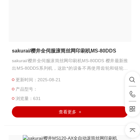
sakurai/樱井全伺服滚筒丝网印刷机MS-80DDS
sakurai/樱井全伺服滚筒丝网印刷机MS-80DDS 樱井最新推
出MS-80DDS系列机，这款*的设备不再使用齿轮和链轮结
构，每个部件都由伺服电机直接驱动和控制。它在开发时重
更新时间：2025-08-21
点考虑到以下特点：省力、易于操作，即使对于难处理的材
产品型号：
料也能实现无刮伤输送功能。
浏览量：631
查看更多 +