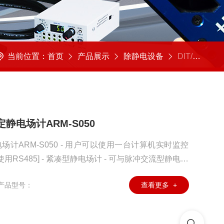
当前位置：
首页
产品展示
除静电设备
DIT/韩国东日技研
静电场计ARM-S050
场计ARM-S050 - 用户可以使用一台计算机实时监控
使用RS485] - 紧凑型静电场计 - 可与脉冲交流型静电放
M-S050到RS485，然后连接到PC进行远程控制 - 标
产品型号：
查看更多 +
软件