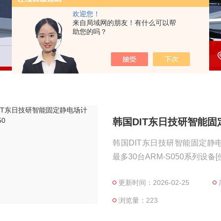
欢迎您！
来自局域网的朋友！有什么可以帮
助您的吗？
韩国DIT东日技研智能固定
韩国DIT东日技研智能固定静电
最多30台ARM-S050系列设备[
电消除器连接 - 可以通过连接AR
更新时间：2026-02-25
准 / 精确测量模式 - 提供监控
浏览量：223