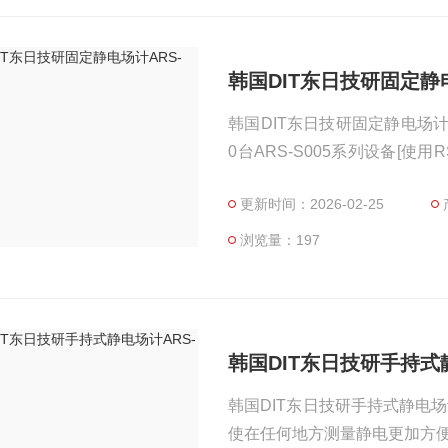
韩国DIT东日技研固定静电
韩国DIT东日技研固定静电场计A
0台ARS-S005系列设备[使用
消除器连接 - 可以通过连接ARS
更新时间：2026-02-25
/ 精确测量模式 - 提供监控软件
浏览量：197
韩国DIT东日技研手持式静
韩国DIT东日技研手持式静电场计AR
使在任何地方测量静电更加方便