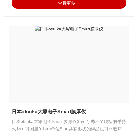
查看更多 +
日本otsuka大塚电子Smart膜厚仪
日本otsuka大塚电子Smart膜厚仪$n● 可携带至现场的手持
式$n● 可测量0.1μm单位$n● 具有形状的样品也可非破坏的
测量$n● 不论基材材质、可测量其镀膜