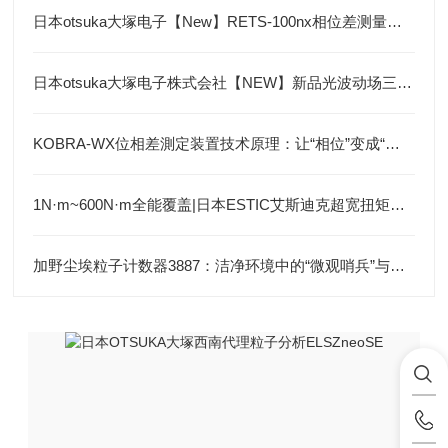
日本otsuka大塚电子【New】RETS-100nx相位差测量装置
日本otsuka大塚电子株式会社【NEW】新品光波动场三次元显微镜MINUK
KOBRA-WX位相差測定装置技术原理：让“相位”变成“光强”
1N·m~600N·m全能覆盖|日本ESTIC艾斯迪克超宽扭矩弯头枪
加野尘埃粒子计数器3887：洁净环境中的“微观哨兵”与洁净度“审计官”