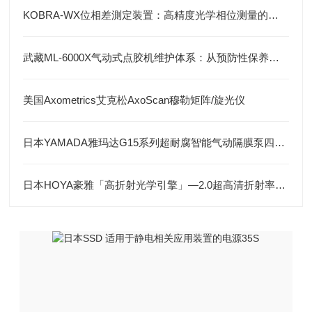
KOBRA-WX位相差測定装置：高精度光学相位测量的关键技术解析
武藏ML-6000X气动式点胶机维护体系：从预防性保养到智能运维
美国Axometrics艾克松AxoScan穆勒矩阵/旋光仪
日本YAMADA雅玛达G15系列超耐腐智能气动隔膜泵四川代理店
日本HOYA豪雅「高折射光学引擎」—2.0超高清折射率-总代理藤田光学