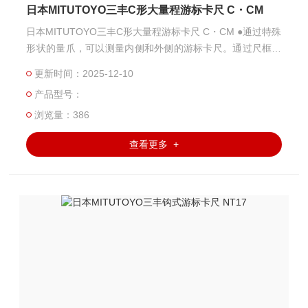
日本MITUTOYO三丰C形大量程游标卡尺 C・CM
日本MITUTOYO三丰C形大量程游标卡尺 C・CM ●通过特殊
形状的量爪，可以测量内侧和外侧的游标卡尺。通过尺框上
侧刻度可直接读取内侧尺寸，下侧刻度可直接读取外侧尺
更新时间：2025-12-10
寸。 ●CM形卡尺的尺框可精细进给。
产品型号：
浏览量：386
查看更多 +