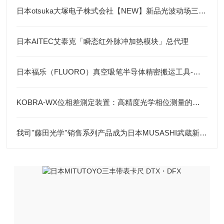
日本otsuka大塚电子株式会社【NEW】新品光波动场三次元显微镜MINUK
日本AITEC艾泰克「瞬态红外脉冲加热模块」总代理
日本福乐（FLUORO）真空吸笔半导体精密搬运工具-藤田光学
KOBRA-WX位相差測定装置：高精度光学相位测量的关键技术解析
我司''藤田光学''销售系列产品成为日本MUSASHI武蔵新的代理店