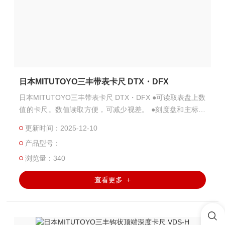
日本MITUTOYO三丰带表卡尺 DTX・DFX
日本MITUTOYO三丰带表卡尺 DTX・DFX ●可读取表盘上数
值的卡尺。数值读取方便，可减少视差。 ●刻度盘和主标尺
上的刻度数字采用易于读数的字体。 ●采用贴合手指的大滚
更新时间：2025-12-10
轮形状。
产品型号：
浏览量：340
查看更多 +