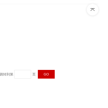
页 跳转到第
页