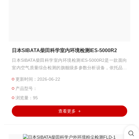
日本SIBATA柴田科学室内环境检测IES-5000R2
日本SIBATA柴田科学室内环境检测IES-5000R2是一款面向
室内空气质量综合检测的旗舰级多参数分析设备，依托品牌
数十年环境检测技术沉淀，专为建筑验收、室内环境合规评
更新时间：2026-06-22
价打造，可一站式覆盖甲醛、VOC、温湿度等核心指标，是
产品型号：
专业机构开展室内环境检测的高精度专业机型。
浏览量：95
查看更多 +