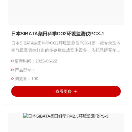
日本SIBATA柴田科学CO2环境监测仪PCX-1
日本SIBATA柴田科学CO2环境监测仪PCX-1是一款专为室内
空气质量管控打造的多参数集成监测设备，依托品牌百年精
密检测技术积淀，可同时覆盖PM2.5粉尘、二氧化碳、温湿
更新时间：2026-06-22
度四大核心指标，为空间通风优化、人员密度管控提供精准
产品型号：
可靠的数据支撑。
浏览量：100
查看更多 +