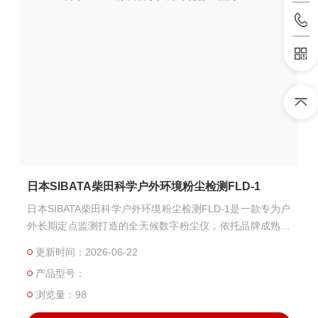
日本SIBATA柴田科学户外环境粉尘检测FLD-1
日本SIBATA柴田科学户外环境粉尘检测FLD-1是一款专为户
外长期定点监测打造的全天候数字粉尘仪，依托品牌成熟的
光散射检测技术，专为厂区边界、户外作业区等开放场景的
更新时间：2026-06-22
粉尘常态化监测设计，是兼顾高精度与环境适应性的专业级
产品型号：
户外粉尘监测设备。
浏览量：98