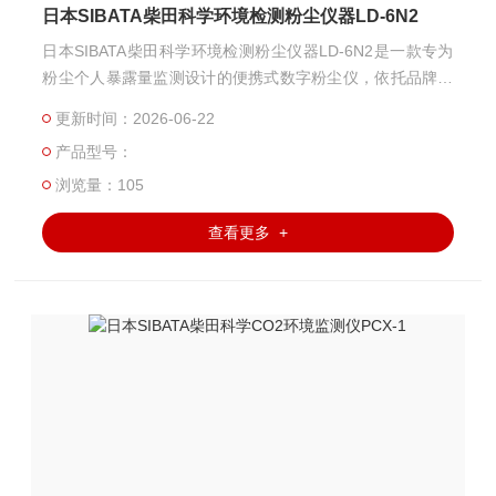
日本SIBATA柴田科学环境检测粉尘仪器LD-6N2
日本SIBATA柴田科学环境检测粉尘仪器LD-6N2是一款专为
粉尘个人暴露量监测设计的便携式数字粉尘仪，依托品牌成
熟的光散射检测技术，成为职业卫生、作业环境粉尘管控领
更新时间：2026-06-22
域的经典机型，兼顾高精度与佩戴灵活性，适配各类工业现
产品型号：
场的移动监测需求。
浏览量：105
查看更多 +