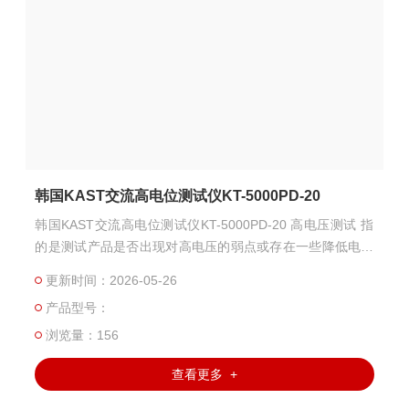
韩国KAST交流高电位测试仪KT-5000PD-20
韩国KAST交流高电位测试仪KT-5000PD-20 高电压测试 指
的是测试产品是否出现对高电压的弱点或存在一些降低电绝
缘的材料，以及 在两点之间必须分开的耐受性。 该测试是
更新时间：2026-05-26
在产品的工作电压 - 2 ~ 5 倍更高的交流电压 - 下进行的。
产品型号：
高电压测试必须对所有产品进行，以确定电绝缘控制.
浏览量：156
查看更多 +