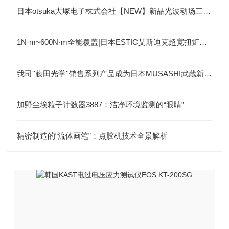
日本otsuka大塚电子株式会社【NEW】新品光波动场三次元显微镜MINUK
1N·m~600N·m全能覆盖|日本ESTIC艾斯迪克超宽扭矩弯头枪
我司''藤田光学''销售系列产品成为日本MUSASHI武蔵新的代理店
加野尘埃粒子计数器3887：洁净环境监测的“眼睛”
精密制造的“流体画笔”：点胶机技术全景解析