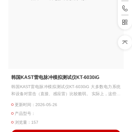
韩国KAST雷电脉冲模拟测试仪KT-6030iG
韩国KAST雷电脉冲模拟测试仪KT-6030iG 大多数电力系统
和设备对雷击（直接、感应雷）比较脆弱。 实际上，这些电
力设备主要是被雷电击坏的。 这种雷电脉冲模拟测试仪已通
更新时间：2026-05-26
过IEC 61000-4-5认证，并产生类似的大电流脉冲，以测试
产品型号：
电力系统和设备的安全性。 测试程序：IEC 61000-4-5 组合
波形
浏览量：157