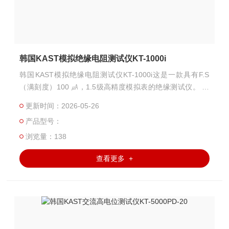
韩国KAST模拟绝缘电阻测试仪KT-1000i
韩国KAST模拟绝缘电阻测试仪KT-1000i这是一款具有F.S
（满刻度）100 ㎂，1.5级高精度模拟表的绝缘测试仪。 首
先，操作人员预设一次参考值，然后测试仪测量产品的绝缘
更新时间：2026-05-26
并判断是否合格。 预设参考值的方法是按下按钮并在观察表
产品型号：
针的同时调整音量。绝缘电阻取决于每个产品，大多数情况
下，绝缘电阻值越高，产品越好。这款测试仪适用于大规模
浏览量：138
产品测试。
查看更多 +