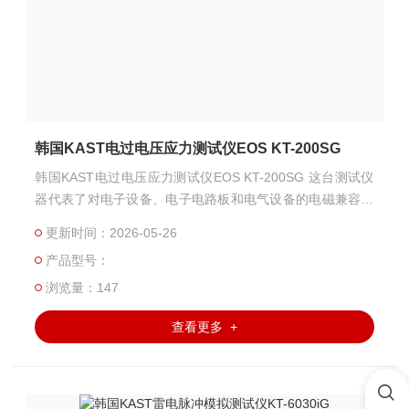
韩国KAST电过电压应力测试仪EOS KT-200SG
韩国KAST电过电压应力测试仪EOS KT-200SG 这台测试仪
器代表了对电子设备、电子电路板和电气设备的电磁兼容性
（EMI）能力测试。 最近，这台仪器在韩国和其他国家的许
更新时间：2026-05-26
多公司中被广泛使用，以测试其产品的抗干扰能力——电
产品型号：
源、驱动PCB、通信系统、液晶显示面板是否对脉冲和噪声
具有安全性。 为了实现这一目标，它生成了4到5种不同的脉
浏览量：147
冲测试波形。 输出测试电压水平：5 ~ 200 V 脉冲 输出电压
查看更多 +