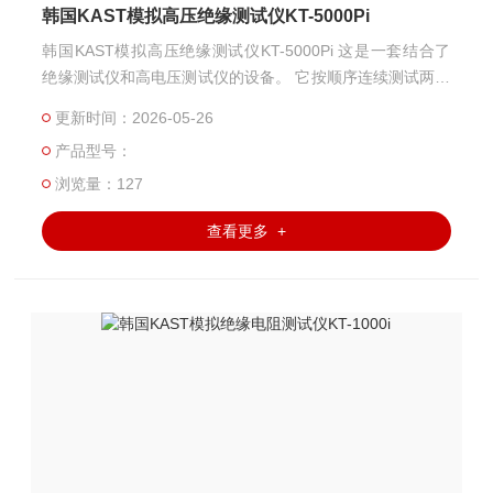
韩国KAST模拟高压绝缘测试仪KT-5000Pi
韩国KAST模拟高压绝缘测试仪KT-5000Pi 这是一套结合了
绝缘测试仪和高电压测试仪的设备。 它按顺序连续测试两种
类型的测试，并且可以通过选择开关将高电压测试或绝缘测
更新时间：2026-05-26
试设为先测试的项目。 高电压测试仪配有漏电电流表，因此
产品型号：
操作人员可以在测试时查看漏电值。而且绝缘测试仪的预设
程序非常简单。两个测试仪都能在短时间内自动判断产品是
浏览量：127
否合格。 该测试仪拥有多个I/O端口，可以连接额外的测试
查看更多 +
系统。