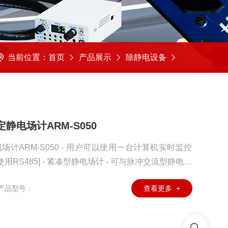
当前位置：
首页
产品展示
除静电设备
静电场计ARM-S050
场计ARM-S050 - 用户可以使用一台计算机实时监控
使用RS485] - 紧凑型静电场计 - 可与脉冲交流型静电放
M-S050到RS485，然后连接到PC进行远程控制 - 标
产品型号：
查看更多 +
软件