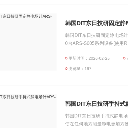
韩国DIT东日技研固定静电
韩国DIT东日技研固定静电场计A
0台ARS-S005系列设备[使用
消除器连接 - 可以通过连接ARS
更新时间：2026-02-25
/ 精确测量模式 - 提供监控软件
浏览量：197
韩国DIT东日技研手持式静
韩国DIT东日技研手持式静电场计AR
使在任何地方测量静电更加方便