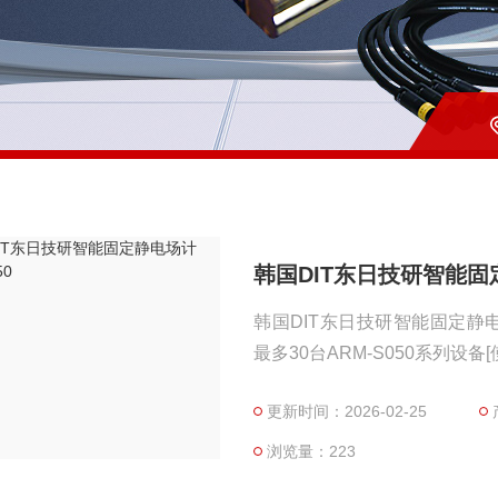
韩国DIT东日技研智能固定
韩国DIT东日技研智能固定静电
最多30台ARM-S050系列设备[
电消除器连接 - 可以通过连接AR
更新时间：2026-02-25
准 / 精确测量模式 - 提供监控
浏览量：223