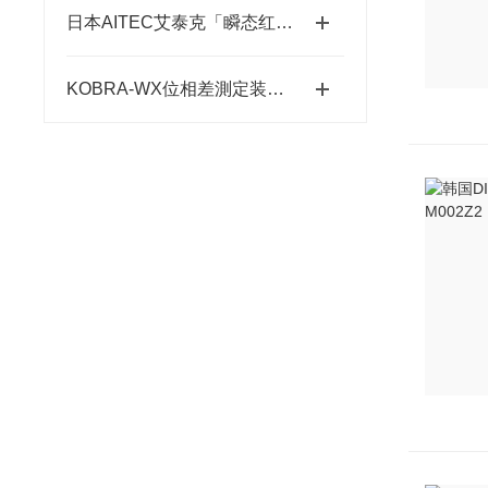
日本AITEC艾泰克「瞬态红外脉冲加热模块」总代理
KOBRA-WX位相差測定装置技术原理：让“相位”变成“光强”