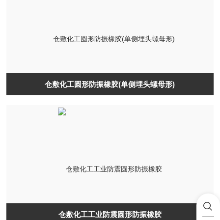
仓敷化工圆形防振橡胶(单侧埋头螺母形)
仓敷化工工业防震圆形防振橡胶