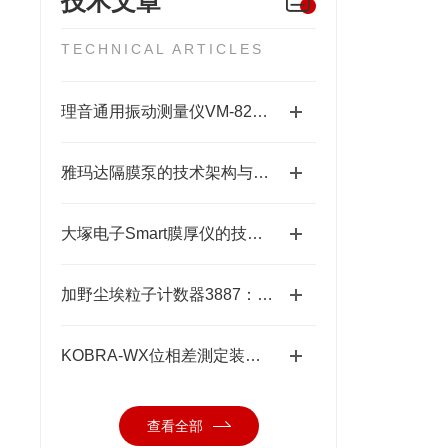
技术文章
TECHNICAL ARTICLES
理音通用振动测量仪VM-82A的功能特性与设备维护应用
雅玛达隔膜泵的技术架构与工业流体输送应用领域
大塚电子Smart膜厚仪的技术特点与应用优势
加野尘埃粒子计数器3887：洁净环境中的“微观哨兵”与洁净度“审计官”
KOBRA-WX位相差測定装置技术原理：让“相位”变成“光强”
查看全部