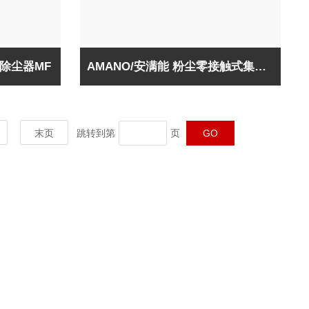
射除尘器MF
AMANO/安满能 粉尘零接触式集尘机TFP
末页
跳转到第
页