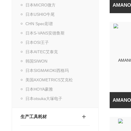
日本MICRO微方
日本USHIO牛尾
CHN Spec彩谱
日本S-VANS安德鲁斯
日本OSI王子
日本AITEC艾泰克
韩国SIWON
日本SIGMAKOKI西格玛
美国AXOMETRICS艾克松
日本HOYA豪雅
日本otsuka大塚电子
生产工具耗材