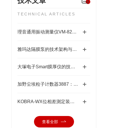
技术文章
TECHNICAL ARTICLES
理音通用振动测量仪VM-82A的功能特性与设备维护应用
雅玛达隔膜泵的技术架构与工业流体输送应用领域
大塚电子Smart膜厚仪的技术特点与应用优势
加野尘埃粒子计数器3887：洁净环境中的“微观哨兵”与洁净度“审计官”
KOBRA-WX位相差測定装置技术原理：让“相位”变成“光强”
查看全部