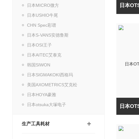
日本MICRO微方
日本USHIO牛尾
CHN Spec彩谱
日本S-VANS安德鲁斯
日本OSI王子
日本AITEC艾泰克
韩国SIWON
日本SIGMAKOKI西格玛
美国AXOMETRICS艾克松
日本HOYA豪雅
日本otsuka大塚电子
生产工具耗材