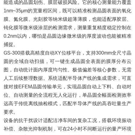
能造成的晶圆划伤、膜层破损风险。它的核心测量能力覆盖
1nm~35μm的宽量程区间，既可以精准检测晶圆表面的氧化
膜、氮化膜、光刻胶等纳米级超薄薄膜，也能适配厚胶层、
钝化膜等微米级涂层的检测需求，测量重复精度稳定控制在
0.2nm以内，哪怕是晶圆边缘微米级的厚度波动也能被精准
捕捉。
GS-300搭载高精度自动XY位移平台，支持300mm全尺寸晶
圆的全域自动扫描，可一键生成晶圆全表面的膜厚分布云
图，自动统计面内厚度均匀性、极值偏差等核心参数，无需
人工后续整理数据。系统适配半导体产线的集成需求，可直
接对接EFEM晶圆传输单元，实现晶圆自动上下料、自动对
位、自动测量的全流程无人化运行，单晶圆全幅面检测效率
远高于传统离线抽检模式，匹配半导体产线的高吞吐量生产
要求。
设备的抗干扰设计适配洁净车间的复杂工况，搭载环境振动
补偿、杂散光抑制机制，可在24小时不间断运行的量产环境