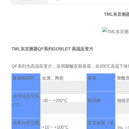
TML东京测器
TML东京测器QF系列GOBLET 高温应变片
QF系列为高温应变片，采用聚酰亚胺基底，在200℃高温下
被测物材料
金属、陶瓷
基底
聚酰
使用温度范围
-30 ~ +200°C
敏感栅
铜镍
(°C)
温度补偿范围
应变极限
（室
+10 ~ +100°C
3%
（3