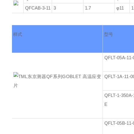
QFCAB-3-11
3
1.7
φ11
1
样式
型号
QFLT-05A-11-
QFLT-1A-11-0
QFLT-1-350A-
E
QFLT-05B-11-