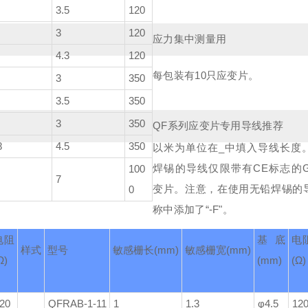
3.5
120
3
120
应力集中测量用
4.3
120
每包装有10只应变片。
3
350
3.5
350
3
350
QF系列应变片专用导线推荐
8
4.5
350
以米为单位在_中填入导线长度
焊锡的导线仅限带有CE标志的G
100
7
变片。
注意，在使用无铅焊锡的
0
称中添加了“-F"。
电阻
基底
电
样式
型号
敏感栅长
(mm)
敏感栅宽
(mm)
Ω)
(mm)
(Ω)
20
QFRAB-1-11
1
1.3
φ4.5
12