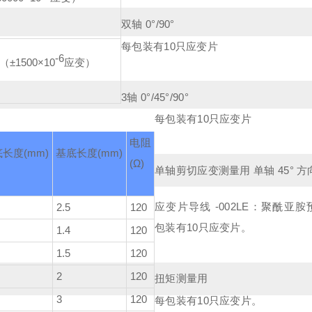
双轴 0°/90°
每包装有10只应变片
-6
（±1500×10
应变）
3轴 0°/45°/90°
每包装有10只应变片
电阻
底长度
(mm)
基底长度
(mm)
(Ω)
单轴剪切应变测量用 单轴 45° 方
应变片导线 -002LE：聚酰亚胺
2.5
120
包装有10只应变片。
1.4
120
1.5
120
2
120
扭矩测量用
3
120
每包装有10只应变片。