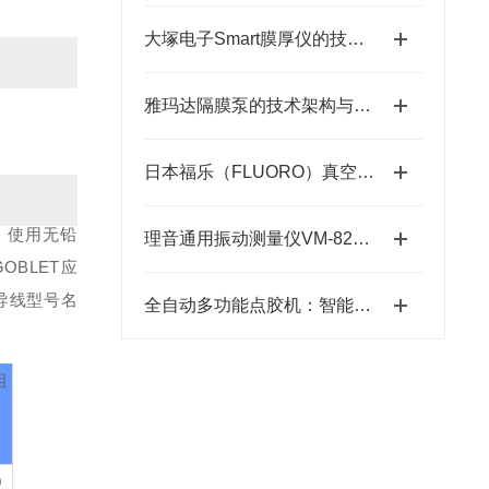
大塚电子Smart膜厚仪的技术特点与应用优势
雅玛达隔膜泵的技术架构与工业流体输送应用领域
日本福乐（FLUORO）真空吸笔半导体精密搬运工具-藤田光学
。
使用无铅
理音通用振动测量仪VM-82A的功能特性与设备维护应用
OBLET应
导线型号名
全自动多功能点胶机：智能制造中的精密“画师”
阻
0