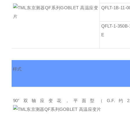
QFLT-1B-11-0
QFLT-1-350B-
E
样式
90°双轴应变花，
平面型
（G.F.约2