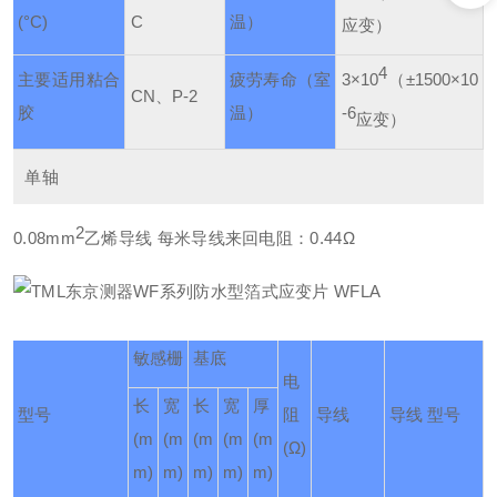
(°C)
C
温）
应变）
4
主要适用粘合
疲劳寿命
（室
3×10
（±1500×10
CN、P-2
胶
温）
-6
应变）
单轴
2
0.08mm
乙烯导线 每米导线来回电阻：0.44Ω
敏感栅
基底
电
长
宽
长
宽
厚
型号
阻
导线
导线 型号
(m
(m
(m
(m
(m
(Ω)
m)
m)
m)
m)
m)