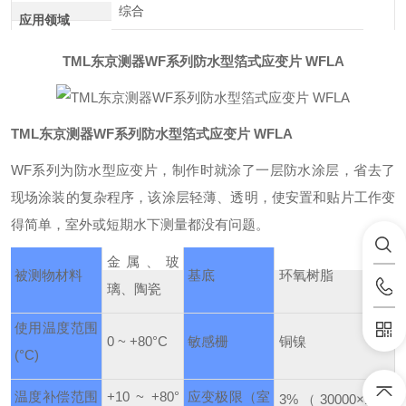
综合
应用领域
TML东京测器WF系列防水型箔式应变片 WFLA
TML东京测器WF系列防水型箔式应变片 WFLA
WF系列为防水型应变片，制作时就涂了一层防水涂层，省去了
现场涂装的复杂程序，该涂层轻薄、透明，使安置和贴片工作变
得简单，室外或短期水下测量都没有问题。
金属、玻
被测物材料
基底
环氧树脂
璃、陶瓷
使用温度范围
0 ~ +80°C
敏感栅
铜镍
(°C)
-6
温度补偿范围
+10 ~ +80°
应变极限
（室
3%
（30000×10