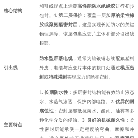
和引线焊点上涂覆
高性能防水绝缘胶
进行初步
核心结构
包封。
4.
第二层保护
：覆盖一层
加厚的柔性橡
胶或聚氨酯密封层
，这是实现长期防水的关键
物理屏障。该层包裹应变片主体和部分引出线
根部。
防水型屏蔽电缆
，通常为镀银铜芯线配氟塑料
引出线
外皮，电缆与应变片本体的接口处通过
模压密
封
或
特殊灌封
实现应力消除和密封。
1.
长期防水性
：多层密封结构能有效防止液态
水、水蒸气渗透，保护内部电路。
2.
优异的耐
腐蚀性
：密封层能抵抗海水、酸雨、油雾等多
种化学介质的侵蚀。
3.
良好的机械耐久性
：柔
主要特点
性密封层能承受一定程度的弯曲、摩擦和冲