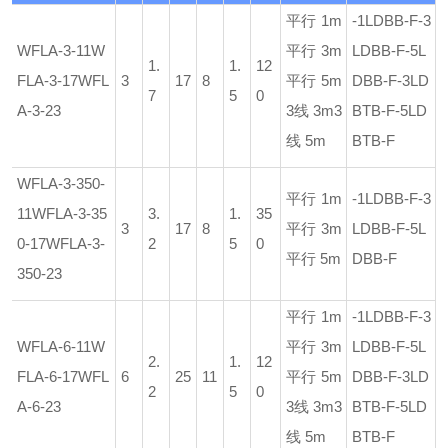
平行 1m
-1LDBB-F
-3
WFLA-3-11
W
平行 3m
LDBB-F
-5L
1.
1.
12
FLA-3-17
WFL
3
17
8
平行 5m
DBB-F
-3LD
7
5
0
A-3-23
3线 3m
3
BTB-F
-5LD
线 5m
BTB-F
WFLA-3-350-
平行 1m
-1LDBB-F
-3
11
WFLA-3-35
3.
1.
35
3
17
8
平行 3m
LDBB-F
-5L
0-17
WFLA-3-
2
5
0
平行 5m
DBB-F
350-23
平行 1m
-1LDBB-F
-3
WFLA-6-11
W
平行 3m
LDBB-F
-5L
2.
1.
12
FLA-6-17
WFL
6
25
11
平行 5m
DBB-F
-3LD
2
5
0
A-6-23
3线 3m
3
BTB-F
-5LD
线 5m
BTB-F