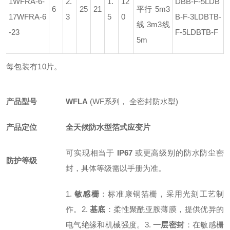
1
WFRA-6-
2.
1.
12
DBB-F
-5LDB
6
25
21
平行 5m
3
17
WFRA-6
3
5
0
B-F
-3LDBTB-
线 3m
3线
-23
F
-5LDBTB-F
5m
每包装有10片。
产品型号
WFLA
(WF系列， 全密封防水型)
产品定位
全天候防水型箔式应变片
可实现相当于
IP67
或更高级别的防水防尘密
防护等级
封，具体等级需以手册为准。
1.
敏感栅
：标准康铜箔栅，采用光刻工艺制
作。
2.
基底
：柔性聚酰亚胺薄膜，提供优异的
电气绝缘和机械强度。
3.
一层密封
：在敏感栅