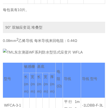
每包装有10片。
90° 双轴应变花 堆叠型
2
0.08mm
乙烯导线 每米导线来回电阻：0.44Ω
敏感栅
基底
电
长
宽
长
宽
厚
型号
阻
导线
导线 型号
(m
(m
(m
(m
(m
(Ω)
m)
m)
m)
m)
m)
平行 1m
WFCA-3-1
-1LDBB-F
-3L