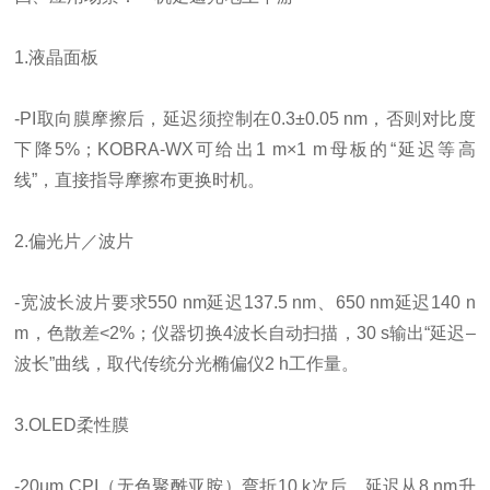
1.液晶面板
-PI取向膜摩擦后，延迟须控制在0.3±0.05 nm，否则对比度
下降5%；KOBRA-WX可给出1 m×1 m母板的“延迟等高
线”，直接指导摩擦布更换时机。
2.偏光片／波片
-宽波长波片要求550 nm延迟137.5 nm、650 nm延迟140 n
m，色散差<2%；仪器切换4波长自动扫描，30 s输出“延迟–
波长”曲线，取代传统分光椭偏仪2 h工作量。
3.OLED柔性膜
-20µm CPI（无色聚酰亚胺）弯折10 k次后，延迟从8 nm升