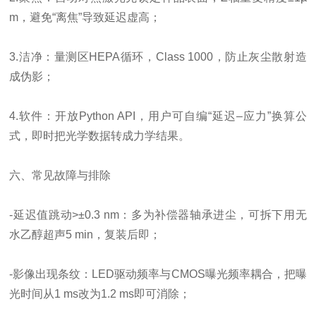
m，避免“离焦”导致延迟虚高；
3.洁净：量测区HEPA循环，Class 1000，防止灰尘散射造
成伪影；
4.软件：开放Python API，用户可自编“延迟–应力”换算公
式，即时把光学数据转成力学结果。
六、常见故障与排除
-延迟值跳动>±0.3 nm：多为补偿器轴承进尘，可拆下用无
水乙醇超声5 min，复装后即；
-影像出现条纹：LED驱动频率与CMOS曝光频率耦合，把曝
光时间从1 ms改为1.2 ms即可消除；