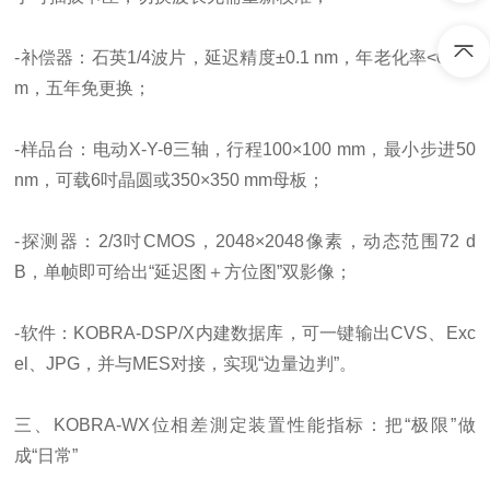
-补偿器：石英1/4波片，延迟精度±0.1 nm，年老化率<0.2 n
m，五年免更换；
-样品台：电动X-Y-θ三轴，行程100×100 mm，最小步进50
nm，可载6吋晶圆或350×350 mm母板；
-探测器：2/3吋CMOS，2048×2048像素，动态范围72 d
B，单帧即可给出“延迟图＋方位图”双影像；
-软件：KOBRA-DSP/X内建数据库，可一键输出CVS、Exc
el、JPG，并与MES对接，实现“边量边判”。
三、KOBRA-WX位相差測定装置性能指标：把“极限”做
成“日常”