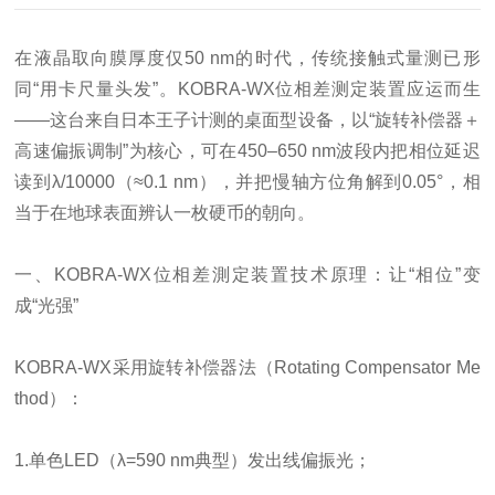
在液晶取向膜厚度仅50 nm的时代，传统接触式量测已形
同“用卡尺量头发”。KOBRA-WX位相差测定装置应运而生
——这台来自日本王子计测的桌面型设备，以“旋转补偿器＋
高速偏振调制”为核心，可在450–650 nm波段内把相位延迟
读到λ/10000（≈0.1 nm），并把慢轴方位角解到0.05°，相
当于在地球表面辨认一枚硬币的朝向。
一、KOBRA-WX位相差測定装置技术原理：让“相位”变
成“光强”
KOBRA-WX采用旋转补偿器法（Rotating Compensator Me
thod）：
1.单色LED（λ=590 nm典型）发出线偏振光；