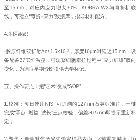
至15 nm，对应内应力增大30%；KOBRA-WX与弯折机联
线，可建立“弯折–应力”数据库，指导材料配方。
4.生医组织
-胶原纤维双折射Δn≈1.5×10⁻³，厚度10µm时延迟15 nm；设
备配备37℃恒温腔，可观察细胞牵拉过程中“应力纤维”取向
变化，为癌症早期诊断提供光学标记。
五、操作要点：把“艺术”变成“SOP”
1.校准：每日使用NIST可追溯的127 nm石英标准片，一键
完成“零点–增益–波长”三点校验，偏差>0.5 nm即提示重新标
定；
2.聚焦：自动对焦激光先锁定样品表面，Z轴重复精度±1µ