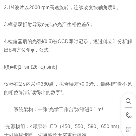
2.1/4波片以2000 rpm高速旋转，连续改变快轴角度θ；
3.样品双折射导致o光与e光产生相位差δ；
4.检偏器后的光强I(θ,δ)被CCD即时记录，透过傅立叶分析解
出δ与方位角φ，公式：
I(θ)=I0[1+sin(2θ+φ)·sinδ]
仪器在2 s内采样360点，拟合误差<0.05%，最终把“看不见
的相位”转成“读得出的数字”。
二、系统架构：一张“光学工作台”浓缩进0.1 m³
-光源模组：4颗窄带LED（450、550、590、650 nm）集成
于可插拔卡匣，切换波长无需重新校准；