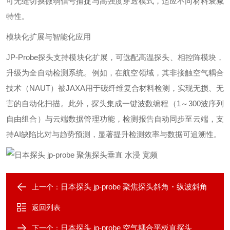
可无缝切换微弱信号捕捉与高强度穿透模式，适应不同材料衰减
特性。
模块化扩展与智能化应用‌
JP-Probe探头支持模块化扩展，可选配高温探头、相控阵模块，
升级为全自动检测系统。例如，在航空领域，其非接触空气耦合
技术（NAUT）被JAXA用于碳纤维复合材料检测，实现无损、无
害的自动化扫描。此外，探头集成一键波数编程（1～300波序列
自由组合）与云端数据管理功能，检测报告自动同步至云端，支
持AI缺陷比对与趋势预测，显著提升检测效率与数据可追溯性。
日本探头 jp-probe 聚焦探头斜角・纵波斜角
上一个：
返回列表
日本探头 jp-probe 空气耦合平板直探头
下一个：