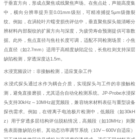
于垂直方向，形成点聚焦或线聚焦声场。在焦点处，声能高度集
中，横向分辨率提升至0.01mm级别，可精准捕捉5μm级微裂
纹。例如，在涡轮叶片蠕变损伤评估中，垂直聚焦探头能清晰分
辨材料内部裂纹的扩展方向与深度，为疲劳寿命预测提供可靠数
据。此外，焦点直径与焦柱长度可调，适配不同检测场景：小焦
点直径（如2.7mm）适用于高精度缺陷定位，长焦柱则支持深层
缺陷检测，穿透深度达1.5m。
水浸宽频设计：非接触检测，适应复杂工件‌
水浸式探头通过水作为耦合介质，实现探头与工件的非接触检
测，避免直接磨损，尤其适合自动化检测系统。JP-Probe水浸探
头支持30kHz～10MHz超宽频段，兼容纳米材料表征与重型设备
探伤需求。例如，在锂离子电池极片检测中，低频段（如30kH
z）用于穿透多层结构评估脱粘情况，高频段（如10MHz）则聚
焦表面微缺陷分析。其动态功率调节系统（10V～600V自适应）