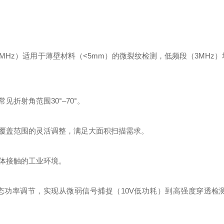
如5MHz）适用于薄壁材料（<5mm）的微裂纹检测，低频段（3MHz
折射角范围30°–70°。
与覆盖范围的灵活调整，满足大面积扫描需求。
液体接触的工业环境。
0V动态功率调节，实现从微弱信号捕捉（10V低功耗）到高强度穿透检测