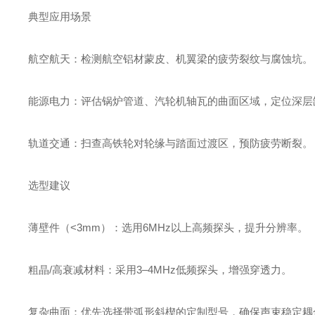
典型应用场景‌
航空航天‌：检测航空铝材蒙皮、机翼梁的疲劳裂纹与腐蚀坑。
能源电力‌：评估锅炉管道、汽轮机轴瓦的曲面区域，定位深层
轨道交通‌：扫查高铁轮对轮缘与踏面过渡区，预防疲劳断裂。
选型建议‌
薄壁件（<3mm）‌：选用6MHz以上高频探头，提升分辨率。
粗晶/高衰减材料‌：采用3–4MHz低频探头，增强穿透力。
复杂曲面‌：优先选择带弧形斜楔的定制型号，确保声束稳定耦