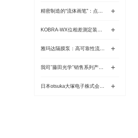
精密制造的“流体画笔”：点胶机技术全景解析
KOBRA-WX位相差測定装置技术原理：让“相位”变成“光强”
雅玛达隔膜泵：高可靠性流体输送的工业优选
我司''藤田光学''销售系列产品成为日本MUSASHI武蔵新的代理店
日本otsuka大塚电子株式会社【NEW】新品光波动场三次元显微镜MINUK