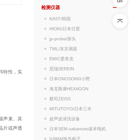
检测仪器
KAST/韩国
HIOKI/日本日置
jp-probe/探头
TML/东京测器
EMIC爱美克
思瑞SEREIN
料特性，实
日本ONOSOKKI小野
海克斯康HEXAGON
蔡司ZEISS
MITUTOYO/日本三丰
描声束。其
超声波清洗设备
晶片或声透
日本SEM-sakamoto坂本电机
IIJIMA/饭岛电子