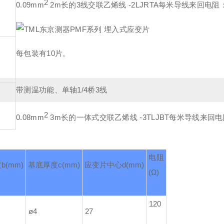
2
0.09mm
2m长的3线交联乙烯线 -2LJRTA
每米导线来回电阻：0
）
每包装有10片。
带测温功能、单轴1/4桥3线
2
0.08mm
3m长的一体式交联乙烯线 -3TLJBT
每米导线来回电阻
电阻
度
b(mm)
基底厚度
c(mm)
应变片中心
d(mm)
(Ω)
120
ø4
27