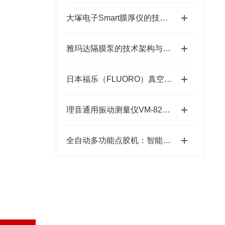
大塚电子Smart膜厚仪的技术特点与应用优势
雅玛达隔膜泵的技术架构与工业流体输送应用领域
日本福乐（FLUORO）真空吸笔半导体精密搬运工具-藤田光学
。
理音通用振动测量仪VM-82A的功能特性与设备维护应用
全自动多功能点胶机：智能制造中的精密“画师”