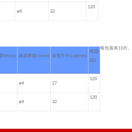
120
ø4
32
每包装有10片
电阻
度
b(mm)
基底厚度
c(mm)
应变片中心
d(mm)
(Ω)
120
ø4
27
120
ø4
32