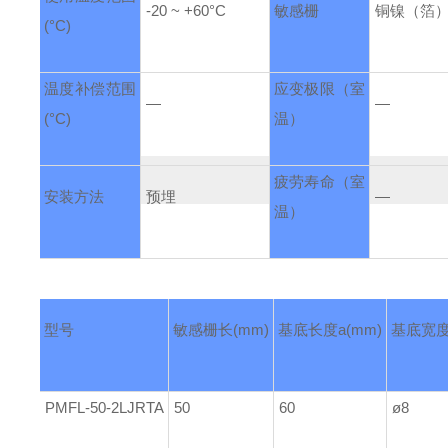
-20 ~ +60°C
敏感栅
铜镍（箔
(°C)
温度补偿范围
应变极限
（室
—
—
(°C)
温）
疲劳寿命
（室
安装方法
预埋
—
温）
型号
敏感栅长
(mm)
基底长度
a(mm)
基底宽
PMFL-50-2LJRTA
50
60
ø8