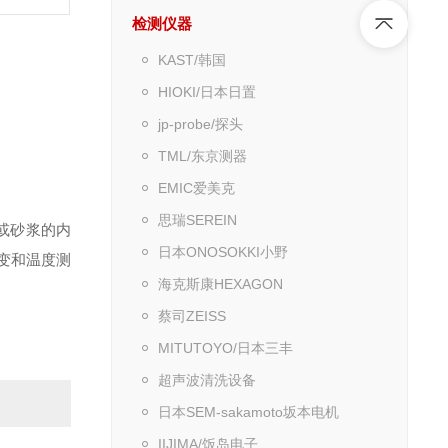
检测仪器
KAST/韩国
HIOKI/日本日置
jp-probe/探头
TML/东京测器
EMIC爱美克
思瑞SEREIN
或砂浆的内
日本ONOSOKKI小野
变和温度测
海克斯康HEXAGON
蔡司ZEISS
MITUTOYO/日本三丰
超声波清洗设备
日本SEM-sakamoto坂本电机
IIJIMA/饭岛电子