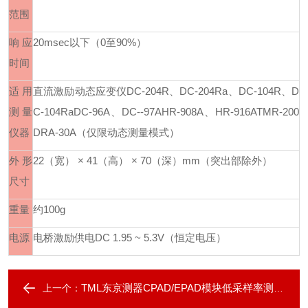
范围
响应
20msec
以下（
0
至
90%
）
时间
适用
直流激励动态应变仪
DC-204R
、
DC-204Ra
、
DC-104R
、
D
测量
C-104Ra
DC-96A
、
DC--97A
HR-908A
、
HR-916A
TMR-200
仪器
DRA-30A
（仅限动态测量模式）
外形
22
（宽）
× 41
（高）
× 70
（深）
mm
（突出部除外）
尺寸
重量
约
100g
电源
电桥激励供电
DC 1.95 ~ 5.3V
（恒定电压）
TML东京测器CPAD/EPAD模块低采样率测试模块
上一个：