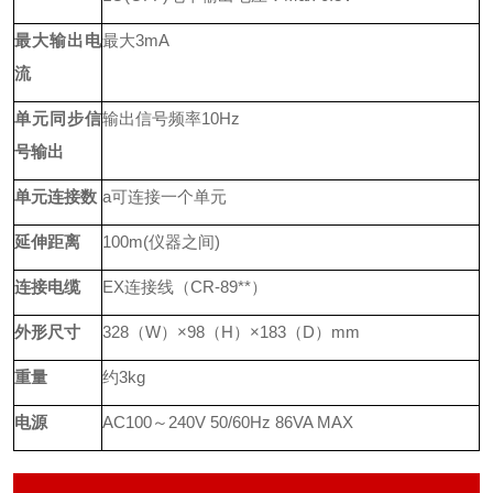
最大输出电
最大
3mA
流
单元同步信
输出信号频率
10Hz
号输出
单元连接数
a可连接一个单元
延伸距离
100m(
仪器之间
)
连接电缆
EX
连接线
（
CR-89**
）
外形尺寸
328
（
W
）
×98
（
H
）
×183
（
D
）
mm
重量
约
3kg
电源
AC100
～
240V 50/60Hz 86VA MAX