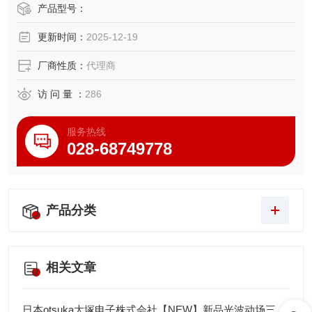
产品型号：
由于可以使用 BNC 电缆进行布线，因此很容易使用触发控制
更新时间：
2025-12-19
以及与 TS-960/TS-963 测量仪匹配的测量仪器、测试设备和
PLC 同步来构建系统。
厂商性质：
代理商
访 问 量 ：
286
服务热线
028-68749778
产品分类
相关文章
日本otsuka大塚电子株式会社【NEW】新品光波动场三次元显微镜MINUK