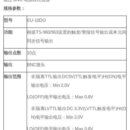
规格参数：
型
号
EU-10DO
功能
根据
TS-960/963
设置的触发
/警报信号输出或单元间
同步信号输出
输出点数
10
点
输出
BNC
接头
输出范围
非隔离
TTL
输出
DC5V
(
TTL
触发电平
)
HI
(
ON
)
电平
输出电压：Min
2.0V
LO
(
OFF
)
电平输出电压：Max
0.8V
非隔离
LVTTL
输出
DC 3.3V
(
LVTTL
触发电平
)
HI
(
O
N
)
电平输出电压：Min
2.0V
LO
(
OFF
)
电平输出电压：Max
0.8V