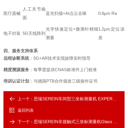
人工关节曲
医疗器械
蓝光扫描+AI点云去噪
0.8μm Ra
面
光学快速定位+微测针精细
1.2μm定位误
电子封装
5G天线阵列
测量
差
四、服务支持体系
远程诊断系统
：5G+AR技术实现故障实时指导
精度溯源服务
：每季度提供CNAS标准件上门校准
培训认证计划
：与德国PTB合作颁发三级操作证书
思瑞SEREIN车间型三坐标测量机 EXPERT SF
上一个：
返回列表
思瑞SEREIN非接触式三坐标测量机Glass 系列
下一个：