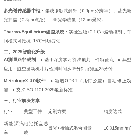
多光谱传感器中枢
：集成接触式测针（0.3μm分辨率）、蓝光激
光扫描（0.8μm点距）、4K光学成像（12μm景深）
Thermo-Equilibrium温控系统
：实验室级±0.1℃/h波动控制，车
间模式可抵抗±15℃环境变化
二、2025智能化升级
AI测量路径规划
▸ 基于深度学习算法预判工件特征点
▸ 典型
应用：航空发动机叶片检测时间从45分钟缩短至25分钟
MetrologyX 4.0软件
▸ 新增GD&T（几何公差）自动修正功
能
▸ 支持ISO 1101:2025最新标准
三、行业解决方案
行业
典型工件
定制方案
精度达成
新能源汽
电池托盘总
激光+接触式混合测量
±0.015mm/m³
车
成