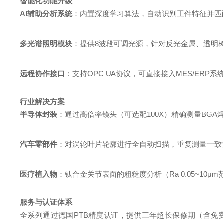
智能化功能升级
AI辅助分析系统
：内置深度学习算法，自动识别工件特征并匹配
多光谱照明模块
：提供8波段可调光源，针对反光金属、透明
远程协作接口
：支持OPC UA协议，可直接接入MES/ER
行业解决方案
半导体封装
：通过高倍率镜头（可选配100X）精确测量BGA焊球共
汽车零部件
：对涡轮叶片轮廓进行全自动扫描，重复测量一致性达±0.
医疗植入物
：钛合金关节表面的粗糙度分析（Ra 0.05~10
服务与认证体系
全系列通过德国PTB精度认证，提供三年超长保修期（含免