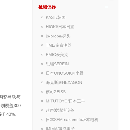
检测仪器
KAST/韩国
HIOKI/日本日置
jp-probe/探头
TML/东京测器
EMIC爱美克
思瑞SEREIN
日本ONOSOKKI小野
海克斯康HEXAGON
蔡司ZEISS
陶瓷导轨与
MITUTOYO/日本三丰
别覆盖300
超声波清洗设备
提升40%。
日本SEM-sakamoto坂本电机
IIJIMA/饭岛电子