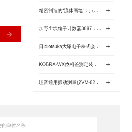
精密制造的“流体画笔”：点胶机技术全景解析
加野尘埃粒子计数器3887：洁净环境中的“微观哨兵”与洁净度“审计官”
日本otsuka大塚电子株式会社【NEW】新品光波动场三次元显微镜MINUK
KOBRA-WX位相差測定装置技术原理：让“相位”变成“光强”
理音通用振动测量仪VM-82A的功能特性与设备维护应用