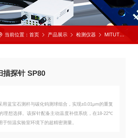
当前位置：
首页
产品展示
检测仪器
MITUTOYO/日本三丰
描探针 SP80
80采用蓝宝石测杆与碳化钨测球组合，实现±0.01μm的重复
理想选择。该探针配备主动温度补偿系统，在18-22℃
适用于恒温实验室环境下的超精密测量。