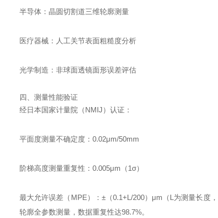
半导体：晶圆切割道三维轮廓测量
医疗器械：人工关节表面粗糙度分析
光学制造：非球面透镜面形误差评估
四、测量性能验证
经日本国家计量院（NMIJ）认证：
平面度测量不确定度：0.02μm/50mm
阶梯高度测量重复性：0.005μm（1σ）
最大允许误差（MPE）：±（0.1+L/200）μm（L为测量长
轮廓全参数测量，数据重复性达98.7%。