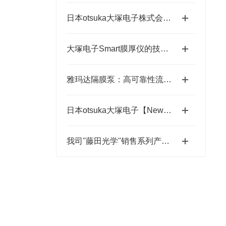
日本otsuka大塚电子株式会社【NEW】新品光波动场三次元显微镜MINUK
大塚电子Smart膜厚仪的技术特点与应用优势
雅玛达隔膜泵：高可靠性流体输送的工业优选
日本otsuka大塚电子【New】RETS-100nx相位差测量装置
我司''藤田光学''销售系列产品成为日本MUSASHI武蔵新的代理店