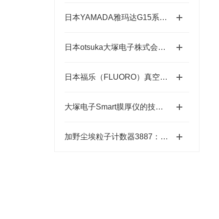
日本YAMADA雅玛达G15系列超耐腐智能气动隔膜泵四川代理店
日本otsuka大塚电子株式会社【NEW】新品光波动场三次元显微镜MINUK
日本福乐（FLUORO）真空吸笔半导体精密搬运工具-藤田光学
大塚电子Smart膜厚仪的技术特点与应用优势
加野尘埃粒子计数器3887：洁净环境监测的“眼睛”