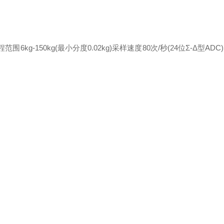
范围6kg-150kg(最小分度0.02kg)采样速度80次/秒(24位Σ-Δ型AD