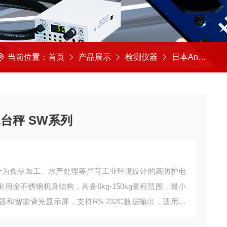
当前位置：
首页
产品展示
检测仪器
日本And艾安德
台秤 SW系列
列专为食品加工、水产处理等严苛工业环境设计的高防护电
，采用全不锈钢机身结构，具备6kg-150kg量程范围，最小
感器和智能背光显示屏，支持RS-232C数据输出，适用于
低温专用、物流分拣等多种行业定制型号。