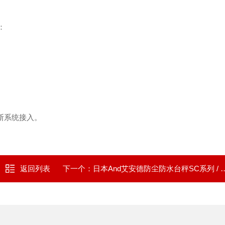
：
断系统接入。
返回列表
下一个：
日本And艾安德防尘防水台秤SC系列 / SE系列