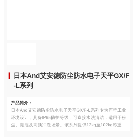
日本And艾安德防尘防水电子天平GX/F
-L系列
产品简介：
日本And艾安德防尘防水电子天平GX/F-L系列专为严苛工业
环境设计，具备IP65防护等级，可直接水洗清洁，适用于粉
尘、潮湿及高频冲洗场景。该系列提供12kg至102kg称重范
围，精度达0.1g，其中GX-L支持内置砝码自动校准，GF-L为