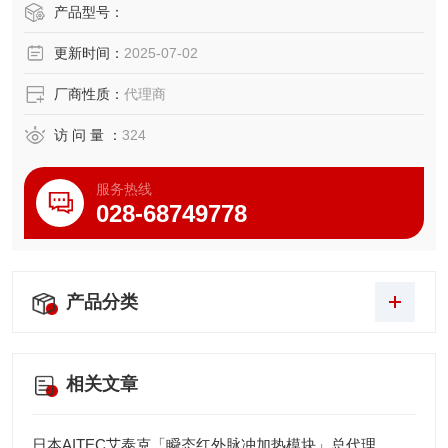
经济型基础款。采用不锈钢秤盘与摆臂式/分体式结构，集成
产品型号：
冲击检测、流量监测功能，标配数据接口，广泛用于化工、
更新时间：
2025-07-02
制药、食品加工等领域，兼顾高负载需求与长期稳定性。
厂商性质：
代理商
访 问 量 ：
324
服务热线
028-68749778
产品分类
相关文章
日本AITEC艾泰克「瞬态红外脉冲加热模块」总代理