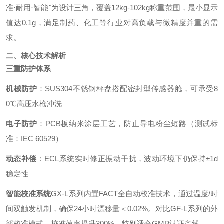
准·耐用·智能"为设计三角，覆盖12kg-102kg称重范围，最小显示
值达0.1g，满足制药、化工等行业对高负载与微精度并重的需
求。
二、核心技术解析
三重防护体系
机械防护
：SUS304不锈钢秤盘搭配密封型传感器舱，可承受8
0℃高压水枪冲洗
电子防护
：PCB板纳米涂层工艺，防止导电粉尘短路（测试标
准：IEC 60529）
动态补偿
：ECL系统实时修正振动干扰，波动环境下仍保持±1d
稳定性
智能校准系统
GX-L系列内置FACT全自动校准技术，通过温度/时
间双触发机制，确保24小时漂移量＜0.02%。对比GF-L系列的外
部校准模式，校准效率提升300%，特别适合GMP认证产线。