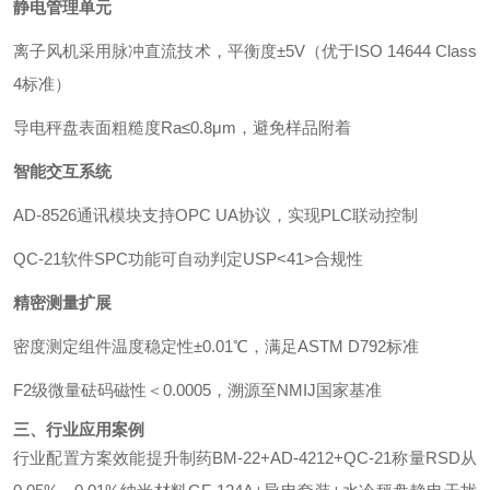
静电管理单元
离子风机采用脉冲直流技术，平衡度±5V（优于ISO 14644 Class
4标准）
导电秤盘表面粗糙度Ra≤0.8μm，避免样品附着
智能交互系统
AD-8526通讯模块支持OPC UA协议，实现PLC联动控制
QC-21软件SPC功能可自动判定USP<41>合规性
精密测量扩展
密度测定组件温度稳定性±0.01℃，满足ASTM D792标准
F2级微量砝码磁性＜0.0005，溯源至NMIJ国家基准
三、行业应用案例
行业配置方案效能提升制药BM-22+AD-4212+QC-21称量RSD从