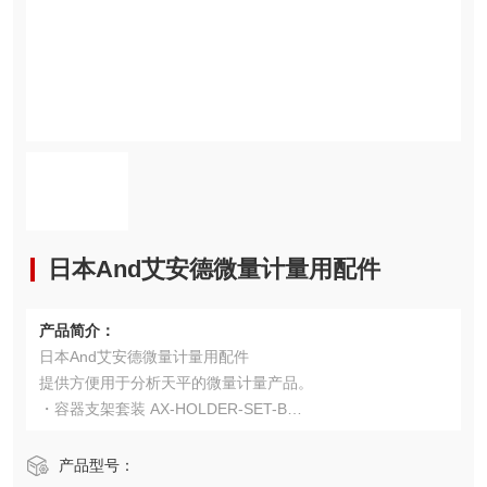
日本And艾安德微量计量用配件
产品简介：
日本And艾安德微量计量用配件
提供方便用于分析天平的微量计量产品。
・容器支架套装 AX-HOLDER-SET-B
用于固定试管、离心管、微管等容器的支架
・分析天平用计量船 AX-TRAY-10ML
产品型号：