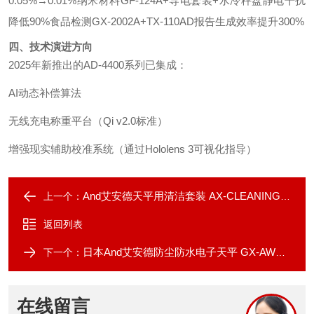
0.05%→0.01%纳米材料GF-124A+导电套装+水冷秤盘静电干扰
降低90%食品检测GX-2002A+TX-110AD报告生成效率提升300%
四、技术演进方向
2025年新推出的AD-4400系列已集成：
AI动态补偿算法
无线充电称重平台（Qi v2.0标准）
增强现实辅助校准系统（通过Hololens 3可视化指导）
And艾安德天平用清洁套装 AX-CLEANING-SET
上一个：
返回列表
日本And艾安德防尘防水电子天平 GX-AWP系列
下一个：
在线留言