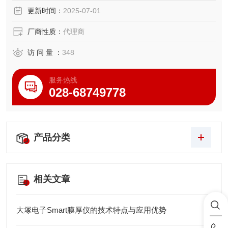
为了确保定量分析等的精度
更新时间：
2025-07-01
静电力防止带电加工
・分析天平用微小刮刀 AX-SPATULA
厂商性质：
代理商
不锈钢（SUS304制造）5个装
访 问 量 ：
348
服务热线
028-68749778
产品分类
相关文章
大塚电子Smart膜厚仪的技术特点与应用优势