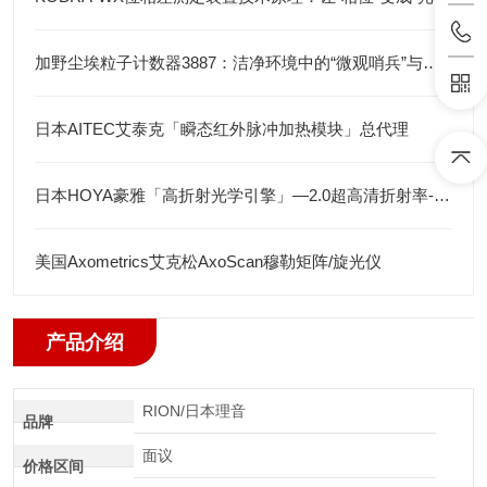
加野尘埃粒子计数器3887：洁净环境中的“微观哨兵”与洁净度“审计官”
日本AITEC艾泰克「瞬态红外脉冲加热模块」总代理
日本HOYA豪雅「高折射光学引擎」—2.0超高清折射率-总代理藤田光学
美国Axometrics艾克松AxoScan穆勒矩阵/旋光仪
产品介绍
RION/日本理音
品牌
面议
价格区间