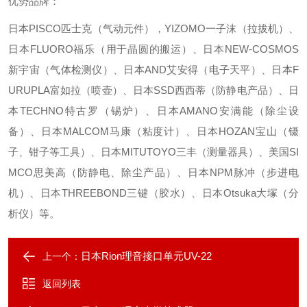
优势品牌：
日本PISCO匹士克（气动元件），YIZOMO一子沫（拉拔机）、
日本FLUORO福乐（用于晶圆的搬运）、日本NEW-COSMOS
新宇宙（气体检测仪）、日本AND艾安得（电子天平）、日本F
URUPLA富如拉（喷壶）、日本SSD西西蒂（防静电产品）、日
本TECHNO特古罗（锡炉）、日本AMANO安满能（除尘设
备）、日本MALCOM马康（粘度计）、日本HOZAN宝山（镊
子、钳子等工具）、日本MITUTOYO三丰（测量器具）、美国SI
MCO思美高（防静电、除尘产品）、日本NPM脉冲（步进电
机）、日本THREEBOND三键（胶水）、日本Otsuka大塚（分
析仪）等。
日本Rion理音接口单元UV-22
上一个：
返回列表