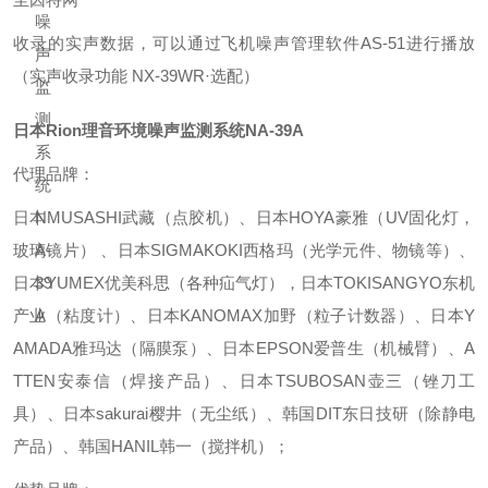
收录的实声数据，可以通过飞机噪声管理软件AS-51进行播放
（实声收录功能 NX-39WR·选配）
日本Rion理音环境噪声监测系统NA-39A
代理品牌：
日本MUSASHI武藏（点胶机）、日本HOYA豪雅（UV固化灯，
玻璃镜片） 、日本SIGMAKOKI西格玛（光学元件、物镜等）、
日本YUMEX优美科思（各种疝气灯），日本TOKISANGYO东机
产业（粘度计）、日本KANOMAX加野（粒子计数器）、日本Y
AMADA雅玛达（隔膜泵）、日本EPSON爱普生（机械臂）、A
TTEN安泰信（焊接产品）、日本TSUBOSAN壶三（锉刀工
具）、日本sakurai樱井（无尘纸）、韩国DIT东日技研（除静电
产品）、韩国HANIL韩一（搅拌机）；