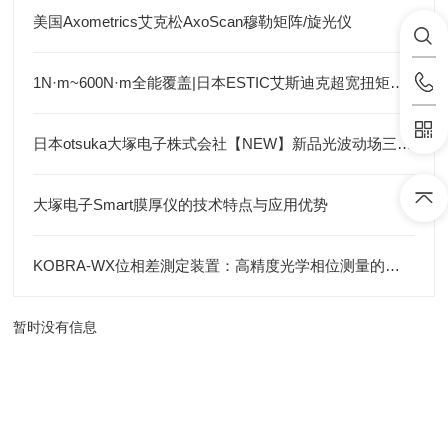
美国Axometrics艾克松AxoScan穆勒矩阵/旋光仪
1N·m~600N·m全能覆盖|日本ESTIC艾斯迪克超宽扭矩弯头枪
日本otsuka大塚电子株式会社【NEW】新品光波动场三次元显微镜MINUK
大塚电子Smart膜厚仪的技术特点与应用优势
KOBRA-WX位相差測定装置：高精度光学相位测量的关键技术解析
暂时没有信息