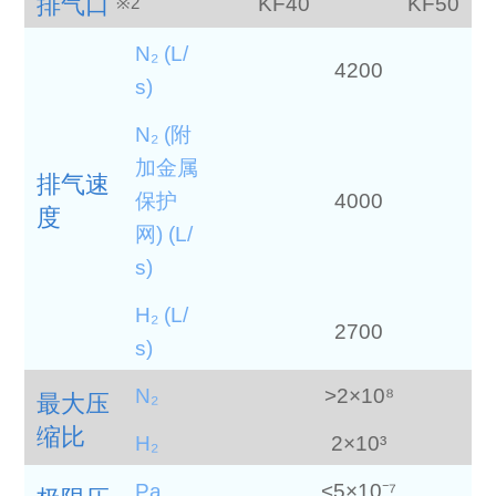
排气口
KF40
KF50
※2
N₂ (L/
4200
s)
N₂ (附
加金属
排气速
保护
4000
度
网) (L/
s)
H₂ (L/
2700
s)
N₂
>2×10⁸
最大压
缩比
H₂
2×10³
Pa
<5×10⁻⁷