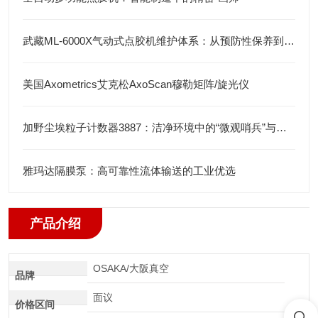
武藏ML-6000X气动式点胶机维护体系：从预防性保养到智能运维
美国Axometrics艾克松AxoScan穆勒矩阵/旋光仪
加野尘埃粒子计数器3887：洁净环境中的“微观哨兵”与洁净度“审计官”
雅玛达隔膜泵：高可靠性流体输送的工业优选
产品介绍
OSAKA/大阪真空
品牌
面议
价格区间