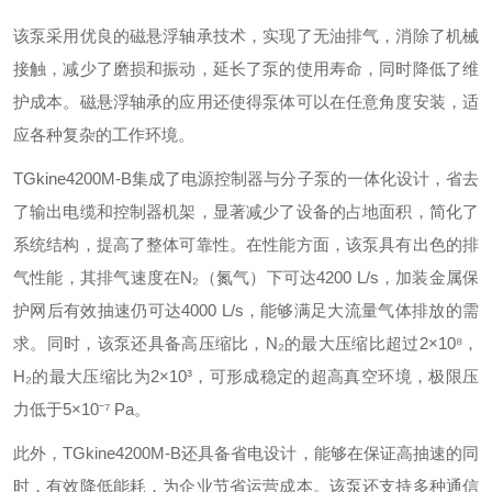
该泵采用优良的磁悬浮轴承技术，实现了无油排气，消除了机械
接触，减少了磨损和振动，延长了泵的使用寿命，同时降低了维
护成本。磁悬浮轴承的应用还使得泵体可以在任意角度安装，适
应各种复杂的工作环境。
TGkine4200M-B集成了电源控制器与分子泵的一体化设计，省去
了输出电缆和控制器机架，显著减少了设备的占地面积，简化了
系统结构，提高了整体可靠性。在性能方面，该泵具有出色的排
气性能，其排气速度在N₂（氮气）下可达4200 L/s，加装金属保
护网后有效抽速仍可达4000 L/s，能够满足大流量气体排放的需
求。同时，该泵还具备高压缩比，N₂的最大压缩比超过2×10⁸，
H₂的最大压缩比为2×10³，可形成稳定的超高真空环境，极限压
力低于5×10⁻⁷ Pa。
此外，TGkine4200M-B还具备省电设计，能够在保证高抽速的同
时，有效降低能耗，为企业节省运营成本。该泵还支持多种通信