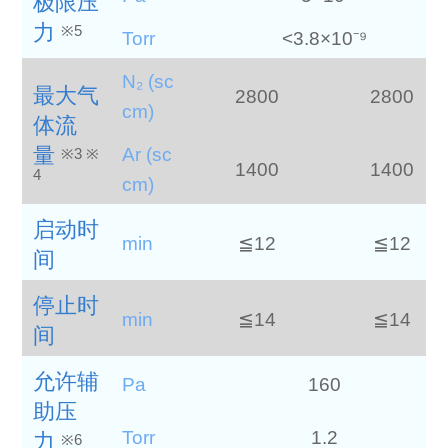
极限压
力
※5
Torr
<3.8×10⁻⁹
N₂ (sc
最大气
2800
2800
cm)
体流
量
Ar (sc
※3 ※
1400
1400
4
cm)
启动时
min
≦12
≦12
间
停止时
min
≦14
≦14
间
允许辅
Pa
160
助压
Torr
1.2
力
※6