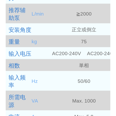
推荐辅
L/min
≧2000
助泵
安装角度
正立或倒立
重量
kg
75
输入电压
AC200-240V
AC200-240V
相数
単相
输入频
Hz
50/60
率
所需电
VA
Max. 1000
源