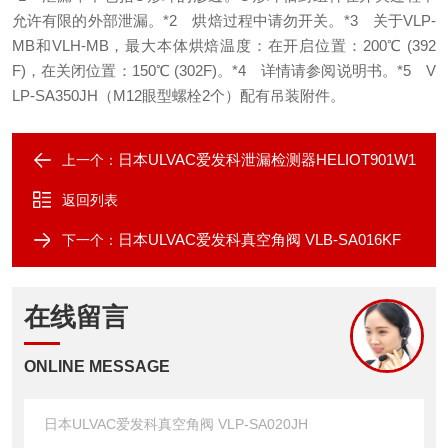
允许有限的外部泄漏。
*2 烘焙过程中请勿开关。
*3 关于VLP-
MB和VLH-MB，最大本体烘焙温度：在开启位置：200℃ (392
F)，在关闭位置：150℃ (302F)。
*4 详情请参阅说明书。
*5 V
LP-SA350JH（M12眼型螺栓2个）配有吊装附件。
日本ULVAC爱发科泄漏检测器HELIOT901W1
上一个：
返回列表
日本ULVAC爱发科真空角阀 VLB-SA016KF
下一个：
在线留言
ONLINE MESSAGE