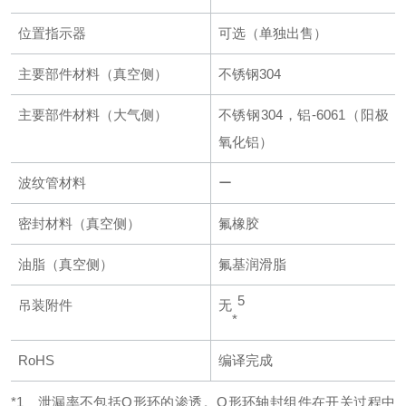
位置指示器
可选（单独出售）
主要部件材料（真空侧）
不锈钢304
主要部件材料（大气侧）
不锈钢304，铝-6061（阳极
氧化铝）
波纹管材料
ー
密封材料（真空侧）
氟橡胶
油脂（真空侧）
氟基润滑脂
5
吊装附件
无
*
RoHS
编译完成
*1 泄漏率不包括O形环的渗透。O形环轴封组件在开关过程中