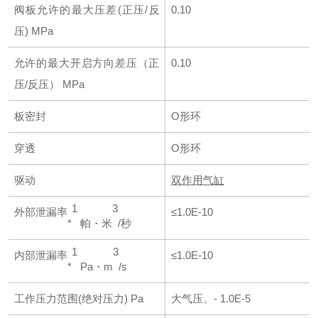
阀板允许的最大压差
(正压/反
0.10
压) MPa
允许的最大开启方向差压（正
0.10
压/反压） MPa
板密封
O形环
穿透
O形环
驱动
双作用气缸
1
3
外部泄漏率
≤1.0E-10
*
帕・米
/秒
1
3
内部泄漏率
≤1.0E-10
*
Pa・m
/s
工作压力范围
(绝对压力) Pa
大气压。- 1.0E-5