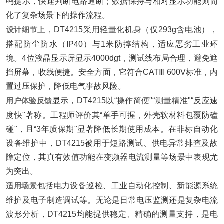
鸣提示，快速判断电路通断；数据保持与相对显示功能则简
化了复杂场景下的操作流程。
设计细节上
‌，DT4215采用轻量化机身（仅293g含电池），
搭配防尘防水（IP40）与1米防摔结构，适应恶劣工业环
境。4位液晶显示屏显示4000dgt，测试线布局合理，避免遮
挡屏幕，收线便捷。安全方面，它符合CATⅢ 600V标准，内
置过压保护，降低电气事故风险。
用户体验反馈
‌显示，DT4215以“操作简便"“测量精准"“反应速
度快"著称。工程师评价其“单手可握，外壳软材料包覆防磕
碰"，且“3年质保期"显著降低长期使用成本。在非标自动化
设备维护中，DT4215被用于短路测试、供电异常排查及故
障定位，其真有效值功能在变频器电流测量等场景中表现尤
为突出。
适用场景
‌包括电力设备巡检、工业自动化控制、新能源系统
维护及电子制造调试等。无论是日常电压监测还是复杂电流
波形分析，DT4215均能提供稳定、精确的测量支持，是电