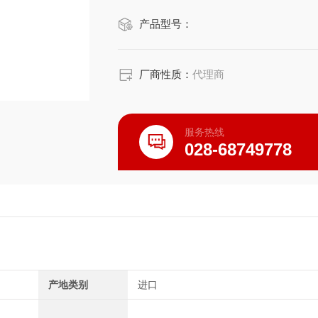
● 支持CAN/CAN FD（输入&输出）
产品型号：
● 自动相位补偿功能（仅限HIOKI日
厂商性质：
代理商
服务热线
028-68749778
产地类别
进口