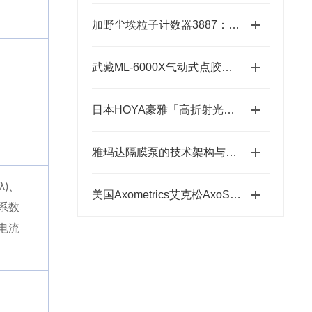
加野尘埃粒子计数器3887：洁净环境中的“微观哨兵”与洁净度“审计官”
武藏ML-6000X气动式点胶机维护体系：从预防性保养到智能运维
日本HOYA豪雅「高折射光学引擎」—2.0超高清折射率-总代理藤田光学
雅玛达隔膜泵的技术架构与工业流体输送应用领域
λ)、
美国Axometrics艾克松AxoScan穆勒矩阵/旋光仪
波系数
、电流