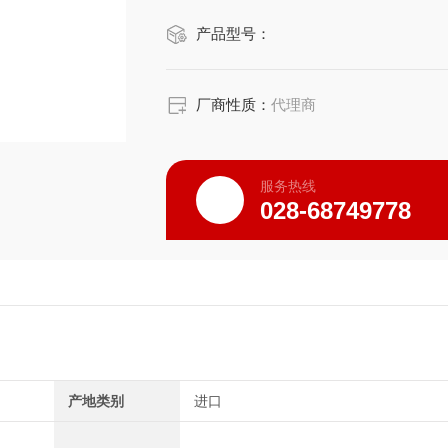
● 大容量存储可实现长时记录
产品型号：
● 数值运算及波形判定功能
● 配备打印功能（另购选件），可在现
厂商性质：
代理商
服务热线
028-68749778
产地类别
进口