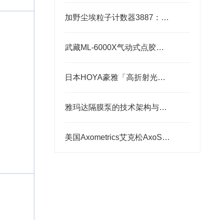
加野尘埃粒子计数器3887：洁净环境中的“微观哨兵”与洁净度“审计官”
武藏ML-6000X气动式点胶机维护体系：从预防性保养到智能运维
日本HOYA豪雅「高折射光学引擎」—2.0超高清折射率-总代理藤田光学
雅玛达隔膜泵的技术架构与工业流体输送应用领域
美国Axometrics艾克松AxoScan穆勒矩阵/旋光仪