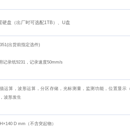
置硬盘（出厂时可选配1TB）、U盘
351(出货前指定选件)
记录纸9231，记录速度50mm/s
值运算，波形运算，分区存储，光标测量，监测功能，位置显示（V
断，波形发生
1 H×140 D mm（不含突起物）