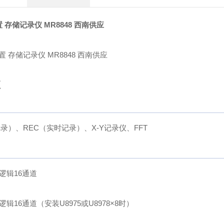
置 存储记录仪 MR8848 西南供应
应
录）、REC（实时记录）、X-Y记录仪、FFT
 逻辑16通道
 逻辑16通道（安装U8975或U8978×8时）