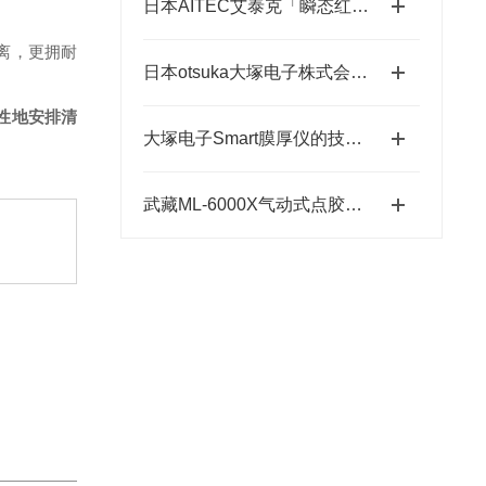
日本AITEC艾泰克「瞬态红外脉冲加热模块」总代理
离，更拥耐
日本otsuka大塚电子株式会社【NEW】新品光波动场三次元显微镜MINUK
性地安排清
大塚电子Smart膜厚仪的技术特点与应用优势
武藏ML-6000X气动式点胶机维护体系：从预防性保养到智能运维