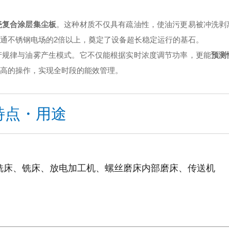
瓷复合涂层集尘板
。这种材质不仅具有疏油性，使油污更易被冲洗剥
通不锈钢电场的2倍以上，奠定了设备超长稳定运行的基石。
产规律与油雾产生模式。它不仅能根据实时浓度调节功率，更能
预测
高的操作，实现全时段的能效管理。
特点・用途
C铣床、铣床、放电加工机、螺丝磨床
内部磨床、传送机