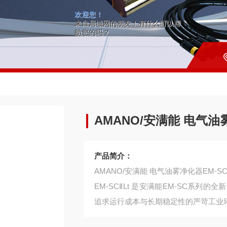
欢迎您！
来自局域网的朋友！有什么可以帮
助您的吗？
AMANO/安满能 电气油雾
产品简介：
AMANO/安满能 电气油雾净化器EM-SCⅡ
EM-SCⅡLt 是安满能EM-SC系
追求运行成本与长期稳定性的严苛工业