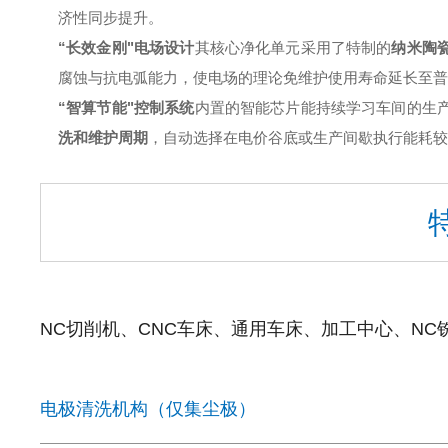
济性同步提升。
“长效金刚"电场设计
其核心净化单元采用了特制的
纳米陶
腐蚀与抗电弧能力，使电场的理论免维护使用寿命延长至普
“智算节能"控制系统
内置的智能芯片能持续学习车间的生
洗和维护周期
，自动选择在电价谷底或生产间歇执行能耗较
NC切削机、CNC车床、通用车床、加工中心、N
电极清洗机构（仅集尘极）