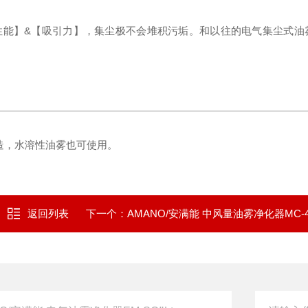
性能】&【吸引力】，集尘极不会堆积污垢。
和以往的电气集尘式油
造，水溶性油雾也可使用。
返回列表
下一个：
AMANO/安满能 中风量油雾净化器MC-4