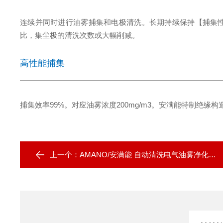
连续并同时进行油雾捕集和电极清洗。
长期持续保持【捕集
比，集尘极的清洗次数或大幅削减。
高性能捕集
捕集效率99%。对应油雾浓度200mg/m3。
安满能特制绝缘构
上一个：
AMANO/安满能 自动清洗电气油雾净化器EM-SC