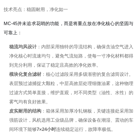
技术亮点：稳固耐用，净化如一
MC-45并未追求花哨的功能，而是将重点放在净化核心的坚固与
可靠上：
稳流均风设计
：内部采用独特的导流结构，确保含油空气进入
净化核心时流速均匀，避免气流短路，使每一寸净化材料都得
到充分利用，保证了稳定且高效的净化效率。
模块化复合滤材
：核心过滤段采用多级渐密的复合滤筒设计。
表层预过滤捕捉大颗粒，中层高效层处理细微油雾，这种物理
过滤方式简单直接，维护直观，对不同类型（油性、水性）的
雾气均有良好效果。
皮实耐用的结构
：箱体采用加厚冷轧钢板，关键连接处采用加
强筋设计，风机选用工业级品牌，确保设备在潮湿、震动的车
间环境下能够
7×24小时
连续稳定运行，故障率极低。