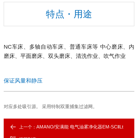
特点・用途
NC车床、多轴自动车床、普通车床等 中心磨床、内
磨床、平面磨床、双头磨床、清洗作业、吹气作业
保证风量和静压
对应多处吸引源。 采用特制双重捕集过滤网。
AMANO/安满能 电气油雾净化器EM-SCⅡLt
上一个：