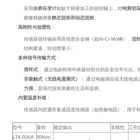
采用
全桥应变计
粘贴于精密加工的扭转轴上，对
纯剪切
能够精确测量
静态扭矩和动态扭矩
。
高刚性与低惯性
：
传感器扭转轴采用高强度合金钢（如Ni-Cr-Mo钢），
扭
结构紧凑，转动惯量小。
多种信号传输方式
：
滑环式
： 通过电刷和滑环将旋转部分的应变信号引出。
非接触式（无线电遥测式）
： 通过电磁感应或无线电波
力强
，是现代扭矩测量的主流和选择。
内置温度补偿
：
传感器内部通常集成温度传感器（如热敏电阻），用于
型号
量程
额定输出
非线性
工作
LTA-50NA
50N•m