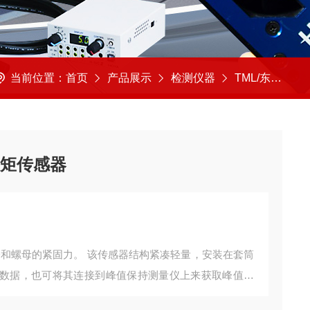
当前位置：
首页
产品展示
检测仪器
TML/东京测器
 扭矩传感器
螺栓和螺母的紧固力。 该传感器结构紧凑轻量，安装在套筒
数据，也可将其连接到峰值保持测量仪上来获取峰值数