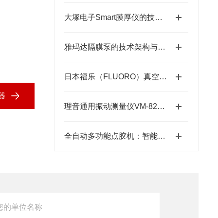
大塚电子Smart膜厚仪的技术特点与应用优势
雅玛达隔膜泵的技术架构与工业流体输送应用领域
日本福乐（FLUORO）真空吸笔半导体精密搬运工具-藤田光学
器
理音通用振动测量仪VM-82A的功能特性与设备维护应用
全自动多功能点胶机：智能制造中的精密“画师”