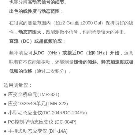
也能分辨
高动态信号的细节
。
出色的线性度与动态范围
：
在很宽的测量范围内（如±2 Gal 至 ±2000 Gal）保持良好的线
性，
动态范围大
，既能测微小信号，也能承受较大的冲击。
直流（DC）或超低频响应
：
频率响应可
从DC（0Hz）或接近DC（如0.1Hz）开始
，这意
味着它不仅能测振动，还能测量
缓慢的倾斜、静态加速度或极
低频的位移
（通过二次积分）。
适用测量仪：
● 应变全桥单元
(TMR-321)
● 应变
1G2G4G
单元
(TMR-322)
● 小型动态应变仪
(DC-204R/DC-204Ra)
●
PC
控制型动态应变仪
(DC-004P)
● 手持式动态应变仪
(DH-14A)