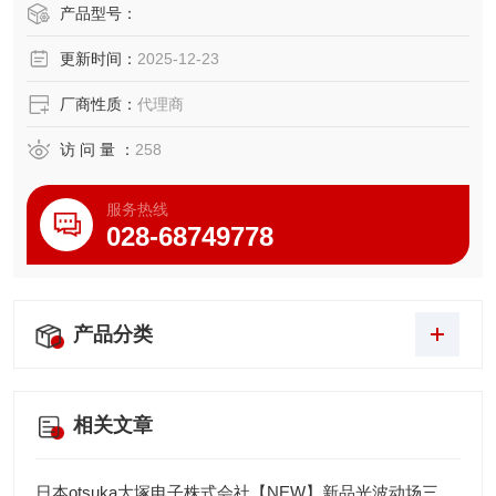
使用时不需要外部电源，连接到直流型动态应变测量仪器，
产品型号：
简便易用。可用于机械、车辆、船舶、土木工程和建筑等领
更新时间：
2025-12-23
域的测量。
厂商性质：
代理商
防护等级：IP 61
访 问 量 ：
258
服务热线
028-68749778
产品分类
相关文章
日本otsuka大塚电子株式会社【NEW】新品光波动场三次元显微镜MINUK