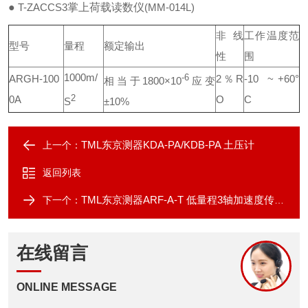
●
T-ZACCS3
掌上荷载读数仪
(MM-014L)
非线
工作温度范
型号
量程
额定输出
性
围
1000m/
ARGH-100
-6
2％R
-10 ~ +60°
相当于1800×10
应变
0A
2
O
C
S
±10%
TML东京测器KDA-PA/KDB-PA 土压计
上一个：
返回列表
TML东京测器ARF-A-T 低量程3轴加速度传感器
下一个：
在线留言
ONLINE MESSAGE