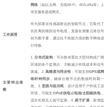
网络
（如以太网、无线Wi-Fi、4G/LoRa等）上
传至
服务器或网关。
作为部署在传感器附近的智能节点，它取代了
长距离的模拟信号电缆，直接在测量点将信号
工作原理
转为数字量，通过抗干扰能力强的数字网络进
行传输。
1.
分布式架构
：可分散布置在大型结构或广阔
区域的各个监测点，大幅减少布线成本和信号
衰减。
2.
高精度与同步性
：可能支持
GPS或网
络时钟同步
，确保分散节点的数据时间戳一
主要特点推
致。
3.
坚固与低功耗
：设计适用于户外或工业
断
环境，可能支持
PoE供电
或
电池/太阳能供电
，
适合长期无人值守监测。
4.
易于扩展
：新增监