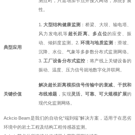
测点时，只需增加节点并接入网络，系统扩展
性
。
1.
大型结构健康监测
：桥梁、大坝、输电塔、
风力发电机等
超长距离、多点位
的应变、振
动、倾斜度监测。
2.
环境与地质监测
：滑坡、
典型应用
沉降、水位、气象等多参数分布式监测网络。
3.
工厂设备分布式监控
：将产线上关键设备的
振动、温度、压力信号就地数字化并联网。
解决超长距离模拟信号传输中的衰减、干扰和
关键价值
布线难题
，实现
灵活、可靠、可大规模扩展
的
现代化监测网络。
Ackcio Beam是我们的自动化“端到端"解决方案，适用于在恶劣
环境中的
岩土工程及结构工程传感器监测。