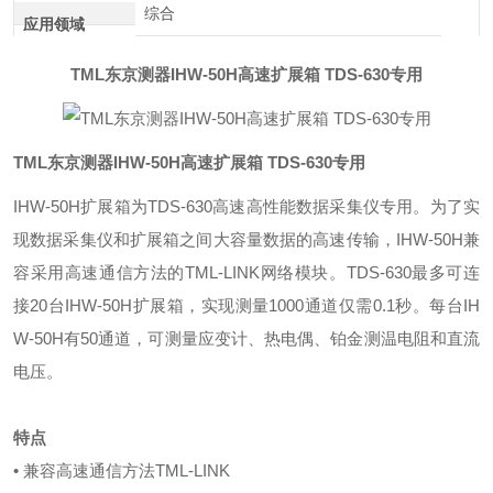
综合
应用领域
TML东京测器IHW-50H高速扩展箱 TDS-630专用
TML东京测器IHW-50H高速扩展箱 TDS-630专用
IHW-50H
扩展箱为
TDS-630
高速高性能数据采集仪专用。为了实
现数据采集仪和扩展箱之间大容量数据的高速传输，
IHW-50H
兼
容采用高速通信方法的
TML-LINK
网络模块。
TDS-630
最多可连
接
20
台
IHW-50H
扩展箱，实现测量
1000
通道仅需
0.1
秒。每台
IH
W-50H
有
50
通道，可测量应变计、热电偶、铂金测温电阻和直流
电压。
特点
•
兼容高速通信方法
TML-LINK