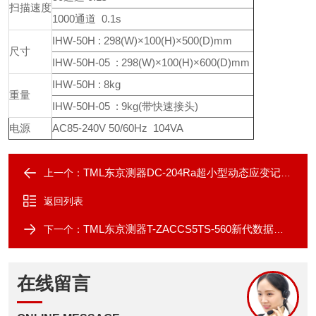
扫描速度
1000通道 0.1s
IHW-50H : 298(W)×100(H)×500(D)mm
尺寸
IHW-50H-05 : 298(W)×100(H)×600(D)mm
IHW-50H : 8kg
重量
IHW-50H-05 : 9kg(带快速接头)
电源
AC85-240V 50/60Hz 104VA
TML东京测器DC-204Ra超小型动态应变记录仪
上一个：
返回列表
TML东京测器T-ZACCS5TS-560新代数据记录仪
下一个：
在线留言