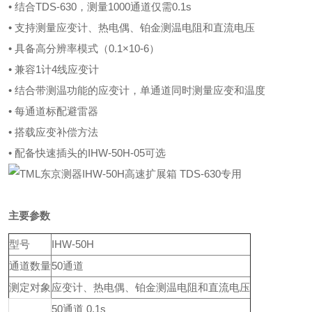
• 结合
TDS-630
，测量
1000
通道仅需
0.1s
• 支持测量应变计、热电偶、铂金测温电阻和直流电压
• 具备高分辨率模式（
0.1×10-6
）
• 兼容
1
计
4
线应变计
• 结合带测温功能的应变计，单通道同时测量应变和温度
• 每通道标配避雷器
• 搭载应变补偿方法
• 配备快速插头的
IHW-50H-05
可选
主要参数
型号
IHW-50H
通道数量
50通道
测定对象
应变计、热电偶
、铂金测温电阻和直流电压
50通道 0.1s