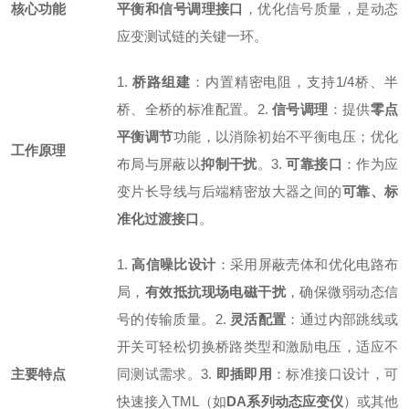
核心功能
平衡和信号调理接口
，优化信号质量，是动态
应变测试链的关键一环。
1.
桥路组建
：内置精密电阻，支持1/4桥、半
桥、全桥的标准配置。
2.
信号调理
：提供
零点
平衡调节
功能，以消除初始不平衡电压；优化
工作原理
布局与屏蔽以
抑制干扰
。
3.
可靠接口
：作为应
变片长导线与后端精密放大器之间的
可靠、标
准化过渡接口
。
1.
高信噪比设计
：采用屏蔽壳体和优化电路布
局，
有效抵抗现场电磁干扰
，确保微弱动态信
号的传输质量。
2.
灵活配置
：通过内部跳线或
开关可轻松切换桥路类型和激励电压，适应不
主要特点
同测试需求。
3.
即插即用
：标准接口设计，可
快速接入TML（如
DA系列动态应变仪
）或其他