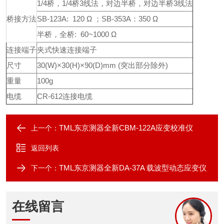
1/4桥，1/4桥3线法，对边半桥，对边半桥3线法
桥接方法
SB-123A: 120 Ω ；SB-353A：350 Ω
半桥，全桥: 60~1000 Ω
连接端子
夹式快速连接端子
尺寸
30(W)×30(H)×90(D)mm (突出部分除外)
重量
100g
电缆
CR-612连接电缆
TML东京测器全新CBM-122A应变校准仪
上一个：
返回列表
TML东京测器全新DA-37A 载波型动态应变仪
下一个：
在线留言