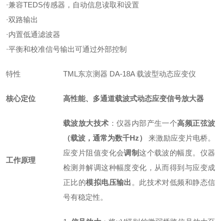
·兼容TEDS传感器，自动信息读取和设置
·双路输出
·内置低通滤波器
·平衡和校准信号输出可通过外部控制
特性
TML东京测器 DA-18A 载波型动态应变仪
核心定位
高性能、多通道载波式动态应变信号放大器
载波放大技术
：仪器内部产生一个
高频正弦波
（载波，通常为数千Hz）
来激励应变片电桥。
应变片阻值变化会
调制
这个载波的幅度。仪器
工作原理
检测并解调这种幅度变化，从而得到与应变成
正比的
模拟电压输出
。此技术对低频和静态信
号有稳定性。