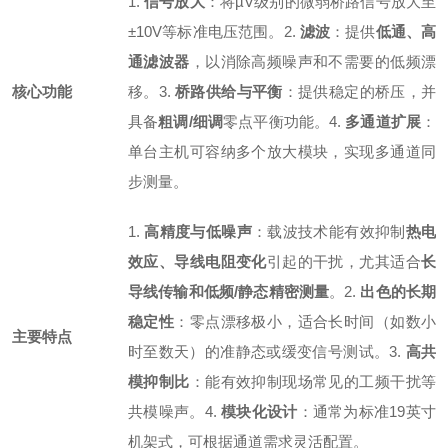
1.
信号放大
：将µV级别的微弱桥路信号放大至
±10V等标准电压范围。
2.
滤波
：提供
低通、高
通滤波器
，以消除高频噪声和不需要的低频漂
核心功能
移。
3.
桥路供给与平衡
：提供稳定的桥压，并
具备
粗调/细调
零点平衡功能。
4.
多通道扩展
：
单台主机可容纳多个放大模块，实现多通道同
步测量。
1.
高精度与低噪声
：载波技术能有效抑制
热电
效应、导线电阻变化
引起的干扰，尤其适合
长
导线传输和低频/静态精密测量
。
2.
出色的长期
稳定性
：零点漂移极小，适合长时间（如数小
主要特点
时至数天）的准静态或缓变信号测试。
3.
高共
模抑制比
：能有效抑制现场常见的工频干扰等
共模噪声。
4.
模块化设计
：通常为标准19英寸
机架式，可根据通道需求灵活配置。