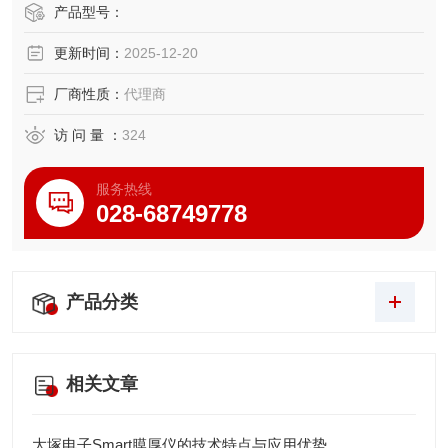
噪性能好。灵敏度调整采用数字灵敏度设置方法，准确快
产品型号：
速；还提供测量值的数字显示功能，实现可靠的动态应变测
更新时间：
2025-12-20
量。DA-18A本身为单通道，两台或多台可安装在专用机箱中
构成多通道系统。
厂商性质：
代理商
访 问 量 ：
324
服务热线
028-68749778
产品分类
相关文章
大塚电子Smart膜厚仪的技术特点与应用优势