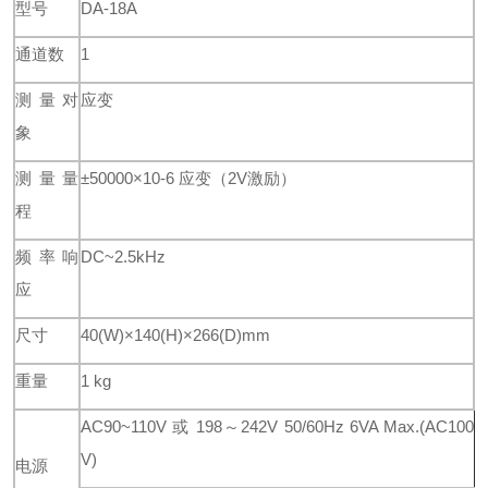
型号
DA-18A
通道数
1
测量对
应变
象
测量量
±50
000×10-6 应变（2V激励）
程
频率响
DC~2.5kHz
应
尺寸
40(W)×140(H)×266(D)mm
重量
1 kg
AC90~110V 或 198～242V 50/60Hz 6VA Max.(AC100
V)
电源