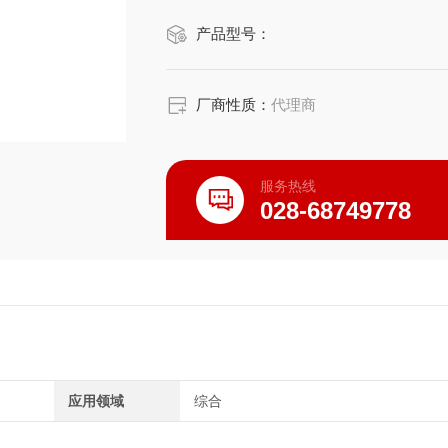
产品应用
产品型号：
SOFO Lite读数仪适合现场使用的
器。
厂商性质：
代理商
服务热线
028-68749778
应用领域
综合