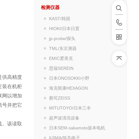
检测仪器
KAST/韩国
HIOKI/日本日置
jp-probe/探头
TML/东京测器
EMIC爱美克
思瑞SEREIN
感提供高精度
日本ONOSOKKI小野
安装在机柜
海克斯康HEXAGON
仪联网以增加
蔡司ZEISS
光信号并把它
MITUTOYO/日本三丰
超声波清洗设备
益。该读取
日本SEM-sakamoto坂本电机
IIJIMA/饭岛电子