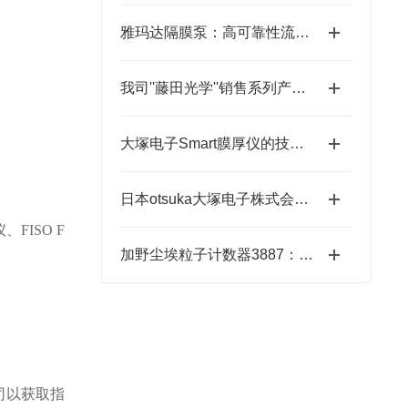
雅玛达隔膜泵：高可靠性流体输送的工业优选
我司''藤田光学''销售系列产品成为日本MUSASHI武蔵新的代理店
大塚电子Smart膜厚仪的技术特点与应用优势
日本otsuka大塚电子株式会社【NEW】新品光波动场三次元显微镜MINUK
FISO F
加野尘埃粒子计数器3887：洁净环境中的“微观哨兵”与洁净度“审计官”
 公司以获取指