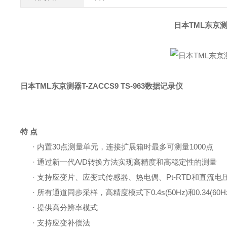
日本TML东京测器
日本TML东京测器T-ZACCS9 TS-963数据记录仪
特
点
· 内置
30
点测量单元，连接扩展箱时最多可测量
1000点
·
通过新一代
A/D转换方法实现高精度和高稳定性的测量
·
支持应变片、应变式传感器、热电偶、
Pt-RTD和直流
·
所有通道同步采样，高精度模式下
0.4s
(50Hz)
和
0.34(60H
· 提供高分辨率模式
· 支持应变补偿法