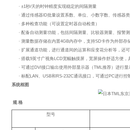
· ±1秒/天的时钟精度实现稳定的间隔测量
·
通过传感器
ID批量设置系数、单位、小数字数、传感器
· 多种检查功能（可设置定时器自动检查）
· 配备自动测量功能，包括间隔测量、比较器测量、报警
·
测量数据存储在内置
4GB内存中，支持SD卡作为外部存
·
扩展通道功能，进行通道间的运算和应变花分析等，还可
·
搭载
9英寸广视角LCD宽幅触摸屏，宽屏操作舒适方便
·
可通过
DVI接口输出使用外部显示器（TML推荐）进行显
·
标配
LAN、USB和RS-232C通讯接口，可通过PC进行控
系统框图
规
格
型号