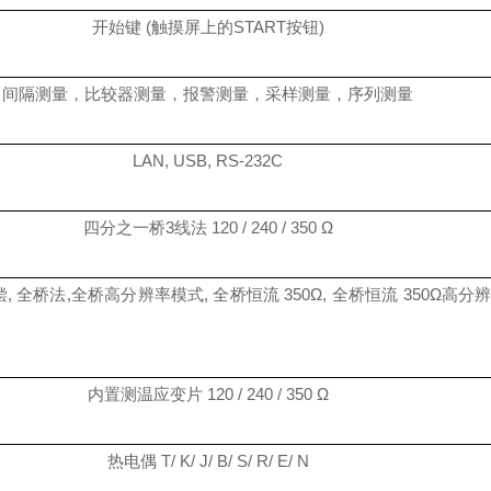
开始键
(触摸屏上的START按钮)
间隔测量，比较器测量，报警测量，采样测量，序列测量
LAN, USB, RS-232C
四分之一桥
3线法 120 / 240 / 350 Ω
, 全桥法,全桥高分辨率模式, 全桥恒流 350Ω, 全桥恒流 350Ω高分
内置测温应变片
120 / 240 / 350 Ω
热电偶
T/ K/ J/ B/ S/ R/ E/ N