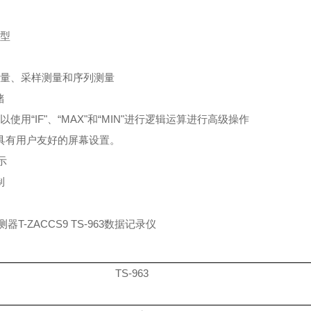
类型
测量、采样测量和序列测量
储
以使用
“IF"、“MAX"和“MIN"进行逻辑运算进行高级操作
，具有用户友好的屏幕设置。
示
制
TS-96
3