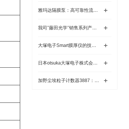
雅玛达隔膜泵：高可靠性流体输送的工业优选
我司''藤田光学''销售系列产品成为日本MUSASHI武蔵新的代理店
大塚电子Smart膜厚仪的技术特点与应用优势
日本otsuka大塚电子株式会社【NEW】新品光波动场三次元显微镜MINUK
加野尘埃粒子计数器3887：洁净环境中的“微观哨兵”与洁净度“审计官”