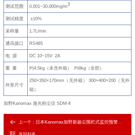
3
测试范围
0.001~30.000mg/m
测试精度
±10%
采样量
1.7L/min
通讯接口
RS485
电 源
DC 10~15V 2A
重 量
约4.5kg（未含外箱） 约8kg（全部）
250×350×170mm（无外箱） 300×400×200（无外
外形尺寸
箱）
加野Kanomax 激光粉尘仪 SDM-Ⅱ
日本Kanomax加野新扬尘围栏式监控预警系统
上一个：
返回列表