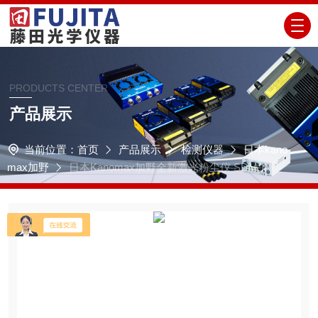
Kanomax风量罩6710名    称Kanomax风量罩型    号67
PRODUCTS CENTER
产品展示
当前位置：
首页
产品展示
检测仪器
日本kano
max加野
日本Kanomax加野全新激光粉尘仪 SDM-Ⅱ