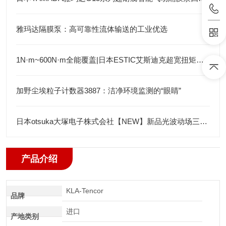
雅玛达隔膜泵：高可靠性流体输送的工业优选
1N·m~600N·m全能覆盖|日本ESTIC艾斯迪克超宽扭矩弯头枪
加野尘埃粒子计数器3887：洁净环境监测的“眼睛”
日本otsuka大塚电子株式会社【NEW】新品光波动场三次元显微镜MINUK
产品介绍
KLA-Tencor
品牌
进口
产地类别