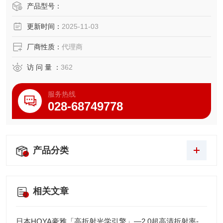
函数得到的值，通过使用比较判断功能设置上限和下限，输
产品型号：
出 Hi、Pass 和 Lo。由于RESET和MEAS控制可以通过外部
更新时间：
2025-11-03
控制功能从外部作，它可以很容易地集成到自动
厂商性质：
代理商
访 问 量 ：
362
服务热线
028-68749778
产品分类
相关文章
日本HOYA豪雅「高折射光学引擎」—2.0超高清折射率-总代理藤田光学