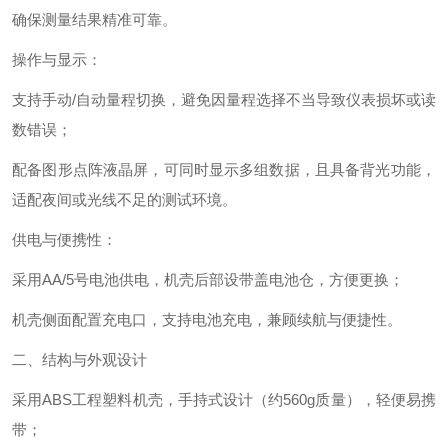
确保测量结果精准可靠。
操作与显示‌：
支持‌手动/自动量程切换‌，避免因量程选择不当导致仪表损坏或读
数错误；
配备‌图形点阵液晶屏‌，可同时显示多组数据，且具备‌背光功能‌，
适配夜间或光线不足的测试环境。
供电与便携性‌：
采用‌AA/5号电池供电‌，机壳后部设带盖电池仓，方便更换；
机壳侧面配置‌充电口‌，支持电池充电，兼顾续航与便捷性。
二、结构与外观设计
采用‌ABS工程塑料机壳‌，手持式设计（约560g质量），轻便易携
带；