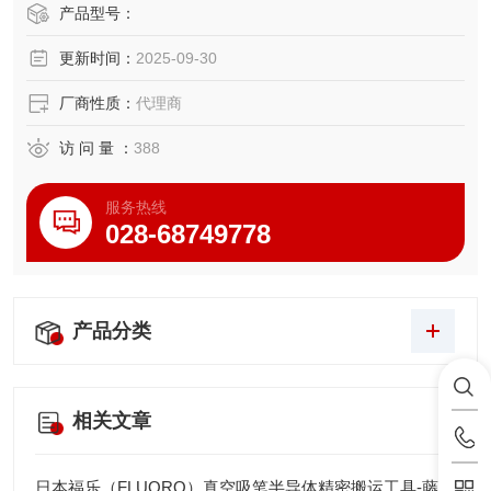
长手臂，高负载和高性能
产品型号：
台面安装、吊顶安装和侧壁安装型号
更新时间：
2025-09-30
提供 850 和 1000 毫米臂长
符合 ISO 清洁（ISO14644-1：2015）和 ESD 标准的型号
厂商性质：
代理商
符合 IP54 和 IP65 冲洗/防尘型号
访 问 量 ：
388
服务热线
028-68749778
产品分类
相关文章
日本福乐（FLUORO）真空吸笔半导体精密搬运工具-藤田光学